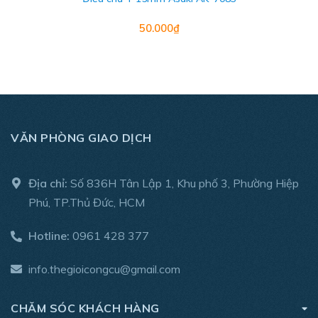
50.000₫
VĂN PHÒNG GIAO DỊCH
Địa chỉ:
Số 836H Tân Lập 1, Khu phố 3, Phường Hiệp
Phú, TP.Thủ Đức, HCM
Hotline:
0961 428 377
info.thegioicongcu@gmail.com
CHĂM SÓC KHÁCH HÀNG