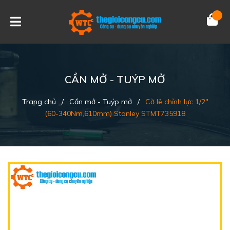
CẦN MỞ - TUÝP MỞ
Trang chủ
/
Cần mở - Tuýp mở
/
Cờ lê chỉnh lực 1/2"
(60-340Nm,610mm) Stanley STMT735918