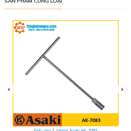
SẢN PHẨM CÙNG LOẠI
THÔNG SỐ KỸ THUẬT
- Thương hiệu: Stanley
- Xuất xứ: Taiwan
- Kích thước: 1/2"
- Khả năng xiết lực: 60-340Nm
- Dải momen: 51.6-258.1 FT. Lb
- Độ chia: 2Nm
- Chiều dài: 610m
- Chiều rộng: 41mm
Điếu chữ T 15mm Asaki AK-7083