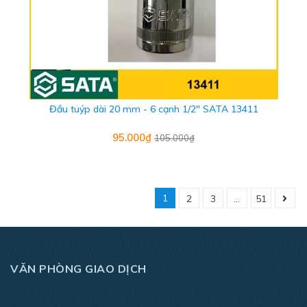
Đầu tuýp dài 20 mm - 6 cạnh 1/2" SATA 13411
95.000₫
105.000₫
1
2
3
...
51
VĂN PHÒNG GIAO DỊCH