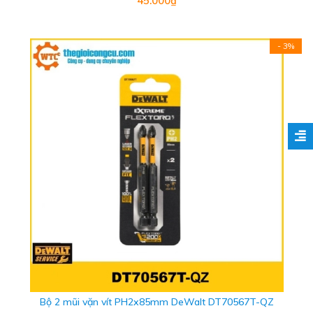
45.000₫
- 3%
Bộ 2 mũi vặn vít PH2x85mm DeWalt DT70567T-QZ