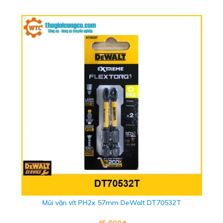
Mũi vặn vít PH2x 57mm DeWalt DT70532T