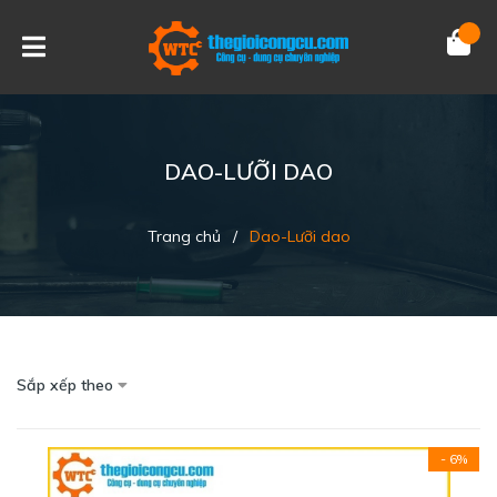
DAO-LƯỠI DAO
Trang chủ
/
Dao-Lưỡi dao
Sắp xếp theo
- 6%