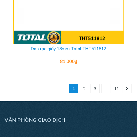
Dao rọc giấy 18mm Total THT511812
81.000₫
1
2
3
...
11
VĂN PHÒNG GIAO DỊCH