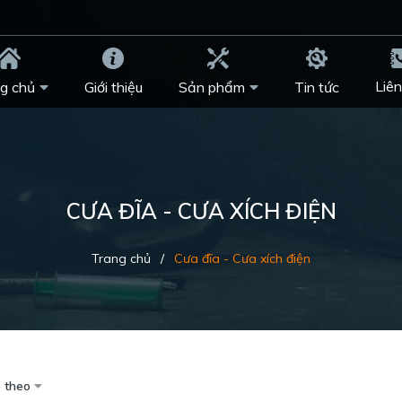
Liên
g chủ
Giới thiệu
Sản phẩm
Tin tức
CƯA ĐĨA - CƯA XÍCH ĐIỆN
Trang chủ
/
Cưa đĩa - Cưa xích điện
 theo