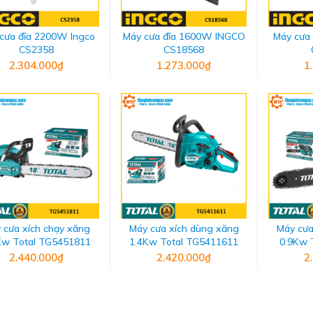
cưa đĩa 2200W Ingco
Máy cưa đĩa 1600W INGCO
Máy cưa
CS2358
CS18568
2.304.000₫
1.273.000₫
1
 cưa xích chạy xăng
Máy cưa xích dùng xăng
Máy cưa
Kw Total TG5451811
1.4Kw Total TG5411611
0.9Kw 
2.440.000₫
2.420.000₫
2