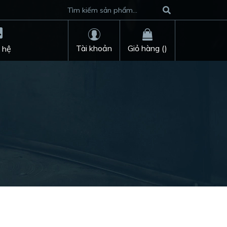
Tài khoản
Giỏ hàng (
)
 hệ