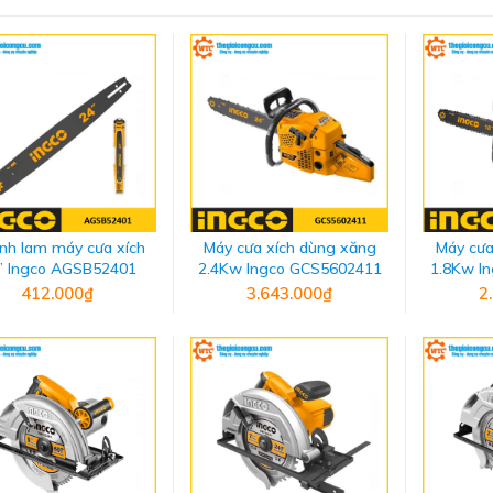
nh lam máy cưa xích
Máy cưa xích dùng xăng
Máy cưa
” Ingco AGSB52401
2.4Kw Ingco GCS5602411
1.8Kw I
412.000₫
3.643.000₫
2