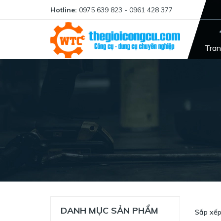
Hotline:
0975 639 823 - 0961 428 377
Tran
DANH MỤC SẢN PHẨM
Sắp xếp