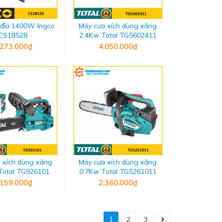
 đĩa 1400W Ingco
Máy cưa xích dùng xăng
CS18528
2.4Kw Total TG5602411
.273.000₫
4.050.000₫
 xích dùng xăng
Máy cưa xích dùng xăng
Total TG926101
0.7Kw Total TG5261011
.159.000₫
2.360.000₫
1
2
3