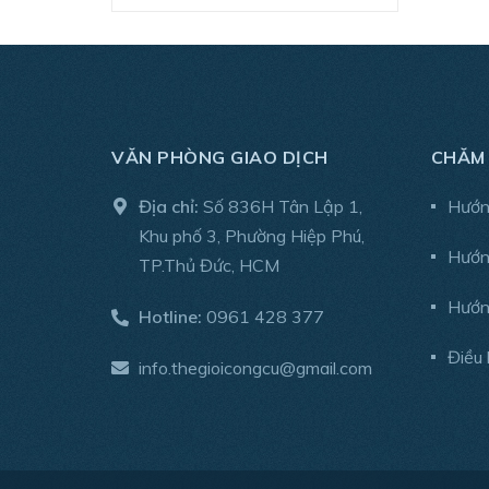
3.000.000đ - 4.000.000đ
4.000.000đ - 5.000.000đ
5.000.000đ - 10.000.000đ
VĂN PHÒNG GIAO DỊCH
CHĂM
Địa chỉ:
Số 836H Tân Lập 1,
Hướn
Giá trên 10.000.000đ
Khu phố 3, Phường Hiệp Phú,
Hướn
TP.Thủ Đức, HCM
Hướn
Hotline:
0961 428 377
Điều 
info.thegioicongcu@gmail.com