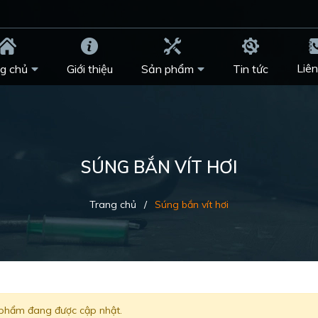
Liên
g chủ
Giới thiệu
Sản phẩm
Tin tức
SÚNG BẮN VÍT HƠI
Trang chủ
/
Súng bắn vít hơi
phẩm đang được cập nhật.