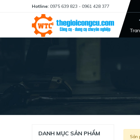
Hotline:
0975 639 823 - 0961 428 377
Tran
DANH MỤC SẢN PHẨM
Sản 