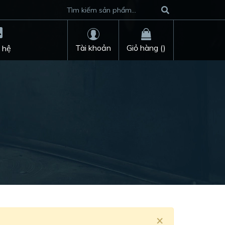
Tài khoản
Giỏ hàng (
)
 hệ
×