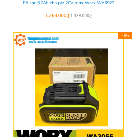
Bộ sạc 6.0Ah cho pin 20V max Worx WA3922
1.269.000₫
1.338.000₫
- 6%