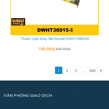
Thước cuộn thép 5M Dewalt DWHT369155
545.000₫
595.000₫
1
2
3
...
602
VĂN PHÒNG GIAO DỊCH