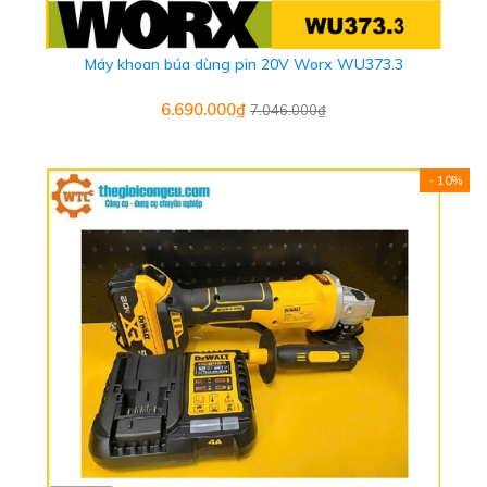
Máy khoan búa dùng pin 20V Worx WU373.3
6.690.000₫
7.046.000₫
- 10%