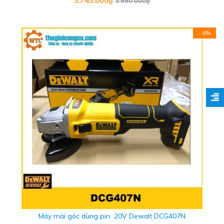
3.745.000₫
3.990.000₫
- 6%
Máy mài góc dùng pin 20V Dewalt DCG407N