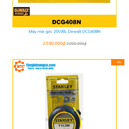
Máy mài góc 20V/BL Dewalt DCG408N
2.590.000₫
3.000.000₫
- 9%