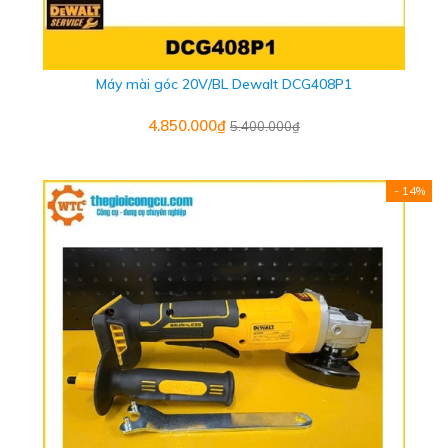
Máy mài góc 20V/BL Dewalt DCG408P1
4.850.000₫
5.400.000₫
- 14%