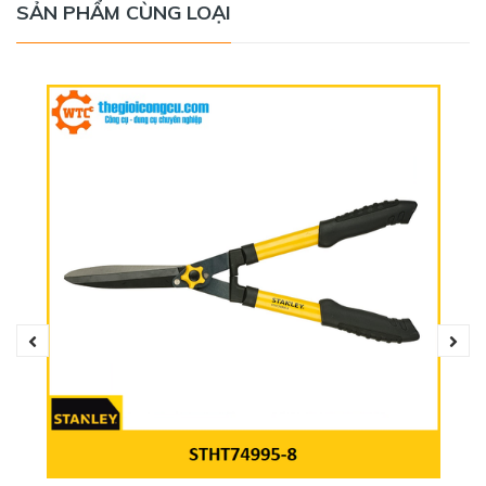
SẢN PHẨM CÙNG LOẠI
Cưa được gia công tỉ mỉ nên có độ sắc bén tuyệt đối, không bị sứt
mẻ khi cưa những vật liệu cứng.
Cưa có kích thước vừa phải tạo lực kéo-đẩy tốt hơn cùng
tay cầm được bao bọc bằng chất liệu nhựa có đường vân
lõm tạo độ ma sát cao, người dùng có thể cầm nắm sản
phẩm 1 cách thoải mái, chắc chắn khi sử dụng mà không
sợ trơn trượt kể cả khi bị ra mồ hôi tay.
THÔNG SỐ KỸ THUẬT