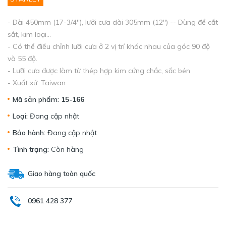
- Dài 450mm (17-3/4''), lưỡi cưa dài 305mm (12'') -- Dùng để cắt
sắt, kim loại...
- Có thể điều chỉnh lưỡi cưa ở 2 vị trí khác nhau của góc 90 độ
và 55 độ.
- Lưỡi cưa được làm từ thép hợp kim cứng chắc, sắc bén
- Xuất xứ: Taiwan
Mã sản phẩm:
15-166
Loại:
Đang cập nhật
Bảo hành:
Đang cập nhật
Tình trạng:
Còn hàng
Giao hàng toàn quốc
0961 428 377