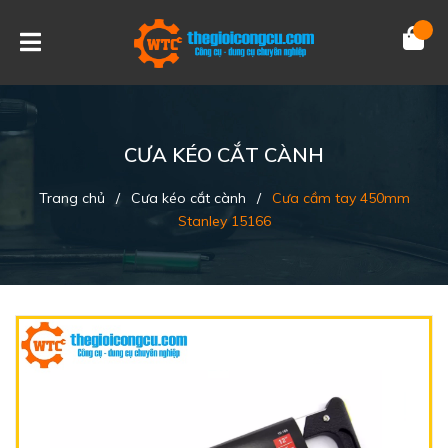
CƯA KÉO CẮT CÀNH
Trang chủ
/
Cưa kéo cắt cành
/
Cưa cầm tay 450mm
Stanley 15166