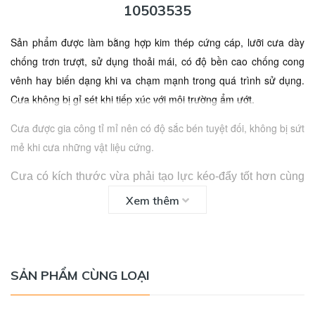
10503535
Sản phẩm được làm bằng hợp kim thép cứng cáp,
lưỡi cưa
dày
chống trơn trượt, sử dụng thoải mái, có độ bền cao chống cong
vênh hay biến dạng khi va chạm mạnh trong quá trình sử dụng.
Cưa không bị gỉ sét khi tiếp xúc với môi trường ẩm ướt.
Cưa được gia công tỉ mỉ nên có độ sắc bén tuyệt đối, không bị sứt
mẻ khi cưa những vật liệu cứng.
Cưa có kích thước vừa phải tạo lực kéo-đẩy tốt hơn cùng
tay cầm có độ ma sát, người dùng có thể cầm nắm sản
Xem thêm
phẩm 1 cách thoải mái, chắc chắn khi sử dụng mà không
sợ trơn trượt kể cả khi bị ra mồ hôi tay.
THÔNG SỐ KỸ THUẬT
SẢN PHẨM CÙNG LOẠI
- Thương hiệu: IRWIN