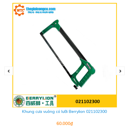
- Xuất xứ: Danmark
- Kích thước:
350mm
- Răng cưa: 12T/13P
- Chất liệu: Được làm bằng thép cho độ ổn định và chắc
chắn khi sử dụng
- Thiết kế chống bám tạo cảm giác thoải mái khi sử dụng
cắt gỗ, ống nhựa PVC
- Trọng lượng:
0.5kg
- Bảo hành chính hãng: 1 năm
Khung cưa vuông có lưỡi Berrylion 021102300
60.000₫