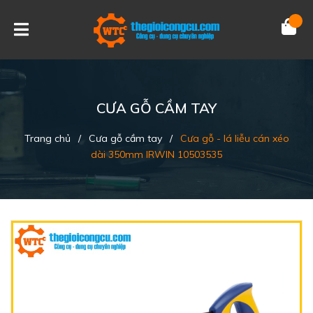
CƯA GỖ CẦM TAY
Trang chủ
/
Cưa gỗ cầm tay
/
Cưa gỗ - lá liễu cán xéo
dài 350mm IRWIN 10503535