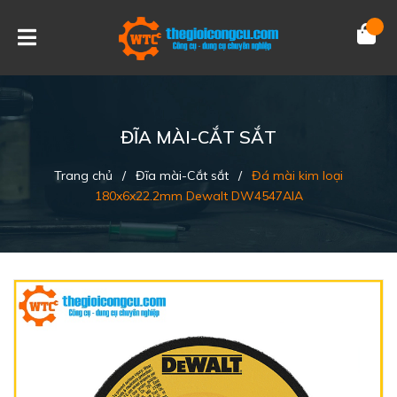
ĐĨA MÀI-CẮT SẮT
Trang chủ
/
Đĩa mài-Cắt sắt
/
Đá mài kim loại
180x6x22.2mm Dewalt DW4547AIA