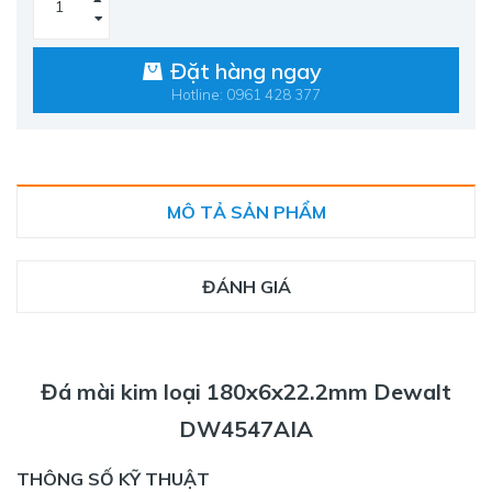
Đặt hàng ngay
Hotline: 0961 428 377
MÔ TẢ SẢN PHẨM
ĐÁNH GIÁ
Đá mài kim loại 180x6x22.2mm Dewalt
DW4547AIA
THÔNG SỐ KỸ THUẬT