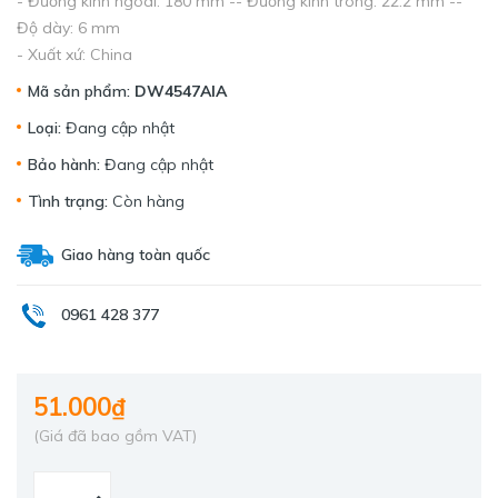
- Đường kính ngoài: 180 mm -- Đường kính trong: 22.2 mm --
Độ dày: 6 mm
- Xuất xứ: China
Mã sản phẩm:
DW4547AIA
Loại:
Đang cập nhật
Bảo hành:
Đang cập nhật
Tình trạng:
Còn hàng
Giao hàng toàn quốc
0961 428 377
51.000₫
(Giá đã bao gồm VAT)