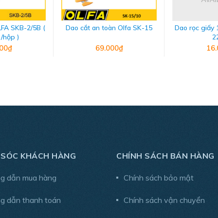
LFA SKB-2/5B (
Dao cắt an toàn Olfa SK-15
Dao rọc giấy
 /hộp )
2
000₫
69.000₫
16.
 SÓC KHÁCH HÀNG
CHÍNH SÁCH BÁN HÀNG
g dẫn mua hàng
Chính sách bảo mật
g dẫn thanh toán
Chính sách vận chuyển