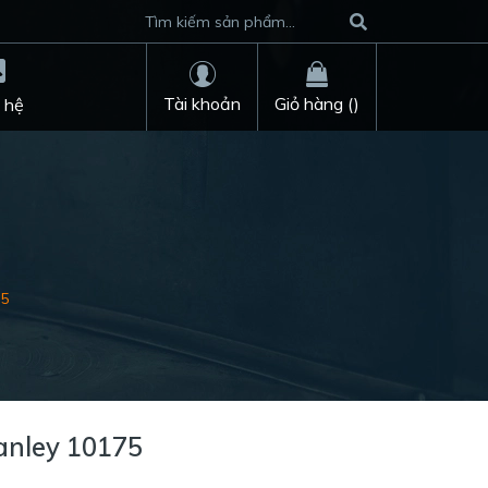
Tài khoản
Giỏ hàng (
)
 hệ
75
anley 10175