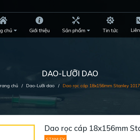
Liên
g chủ
Giới thiệu
Sản phẩm
Tin tức
DAO-LƯỠI DAO
rang chủ
/
Dao-Lưỡi dao
/
Dao rọc cáp 18x156mm Stanley 101
Dao rọc cáp 18x156mm St
STANLEY