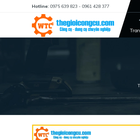
Hotline:
0975 639 823 - 0961 428 377
Tran
T