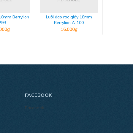
 18mm Berrylion
Lưỡi dao rọc giấy 18mm
Dao cắt ố
29B
Berrylion A-100
9
000₫
16.000₫
25
FACEBOOK
Facebook