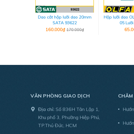
Dao cắt hộp lưỡi dao 20mm
Hộp lưỡi dao O
SATA 93622
05 Lưỡi
160.000₫
65.
170.000₫
VĂN PHÒNG GIAO DỊCH
CHĂM
Địa chỉ:
Số 836H Tân Lập 1,
Hướn
Khu phố 3, Phường Hiệp Phú,
Hướn
TP.Thủ Đức, HCM