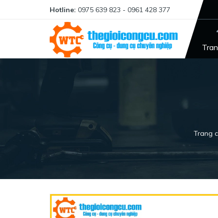
Hotline:
0975 639 823 - 0961 428 377
Tran
Trang 