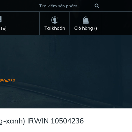
Tài khoản
Giỏ hàng (
)
 hệ
0504236
ng-xanh) IRWIN 10504236