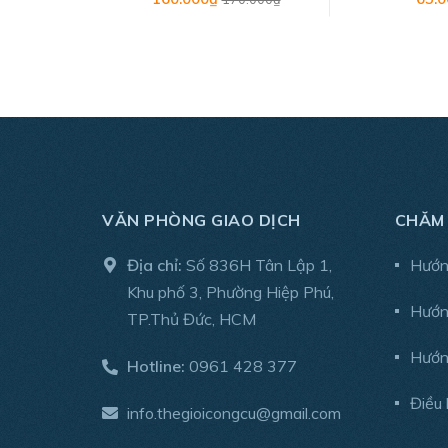
VĂN PHÒNG GIAO DỊCH
CHĂM
Địa chỉ:
Số 836H Tân Lập 1,
Hướn
Khu phố 3, Phường Hiệp Phú,
Hướn
TP.Thủ Đức, HCM
Hướn
Hotline:
0961 428 377
Điều 
info.thegioicongcu@gmail.com