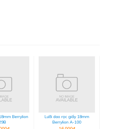
 18mm Berrylion
Lưỡi dao rọc giấy 18mm
Dao cắt ố
29B
Berrylion A-100
9
000₫
16.000₫
25