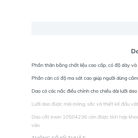
Da
Phần thân bằng chất liệu cao cấp, có độ dày và
Phần cán có độ ma sát cao giúp người dùng cầm d
Dao có các nấc điều chỉnh cho chiều dài lưỡi dao
Lưỡi dao được mài mỏng, sắc và thiết kế đầu vát
Dao cắt Irwin 10504236
còn được tích hợp kho
vào.
THÔNG SỐ KỸ THUẬT