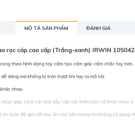
MÔ TẢ SẢN PHẨM
ĐÁNH GIÁ
o rọc cáp cao cấp (Trắng-xanh) IRWIN 10504
 cong theo hình dạng tay cầm tạo cảm giác cầm chắc tay hơn.
ễ dàng mà không bị trơn trượt khi tay ra mồ hôi.
 khác nhau.
 nhọn giúp xử lý các loại dây cáp với nhiều kích cỡ khác nhau 
á an toàn để giữ lưỡi dao ẩn vào bên trong khi không sử dụng 