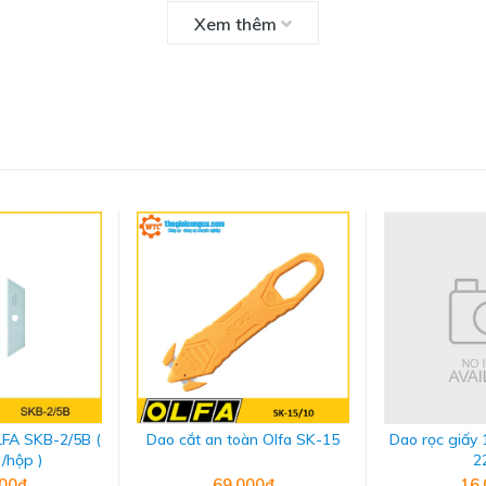
Xem thêm
cứng mang đến sự sắc bén
ao khác nhau
LFA SKB-2/5B (
Dao cắt an toàn Olfa SK-15
Dao rọc giấy
 /hộp )
2
000₫
69.000₫
16.