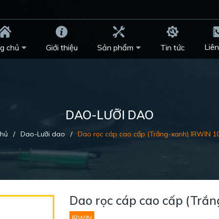
Liên
g chủ
Giới thiệu
Sản phẩm
Tin tức
DAO-LƯỠI DAO
chủ
/
Dao-Lưỡi dao
/
Dao rọc cáp cao cấp (Trắng-xanh) IRWIN 1
Dao rọc cáp cao cấp (Trắ
IRWIN