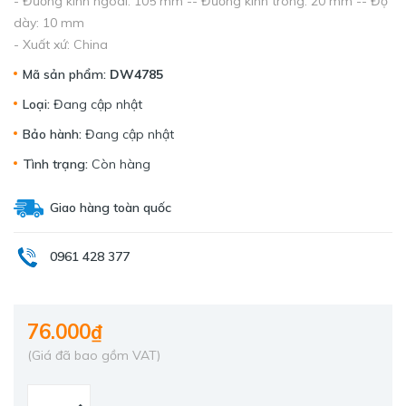
- Đường kính ngoài: 105 mm -- Đường kính trong: 20 mm -- Độ
dày: 10 mm
- Xuất xứ: China
Mã sản phẩm:
DW4785
Loại:
Đang cập nhật
Bảo hành:
Đang cập nhật
Tình trạng:
Còn hàng
Giao hàng toàn quốc
0961 428 377
76.000₫
(Giá đã bao gồm VAT)