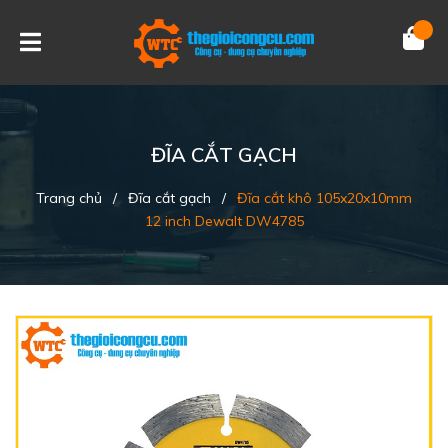
ĐĨA CẮT GẠCH
Trang chủ
/
Đĩa cắt gạch
/
Đĩa cắt khô 105x20x10mm
12 inch Dewalt DW4785