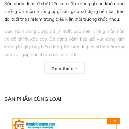
Sản phẩm làm từ chất liệu cao cấp không gỉ cho khả năng
chống ăn mòn, không bị gỉ sét giúp sử dụng bền lâu, kéo
dài tuổi thọ khi làm trong điều kiện môi trường khác nhau.
Quai hàm cứng được xử lý nhiệt cao nên chống mài mòn
và độ chính xác cao. Dễ dàng bấm, kẹp giữ vật dụng, kìm
không bị gãy hay biến dạng. Khi bấm kẹp quai hàm ôm sát
vào vật giúp nhanh và hiệu quả hơn.
Đầu kìm thiết kế đặc biệt với độ mở lớn. Cơ chế kẹp và
Xem thêm
khoá để người sử dụng rảnh tay không mất nhiều sức lực.
THÔNG SỐ KỸ THUẬT
- Thương hiệu: IRWIN
SẢN PHẨM CÙNG LOẠI
- Xuất xứ: China
- 3%
- Quy cách: 10" (250mm)