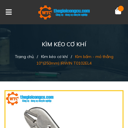
KÌM KÉO CƠ KHÍ
Trang chủ
/
Kìm kéo cơ khí
/
Kìm bấm - mỏ thẳng
10''(250mm) IRWIN T0102EL4