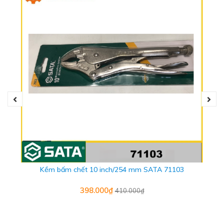
- Kìm được tinh luyện từ thép hợp kim cứng
- Khả năng mở miệng tối đa: 41mm
- Trọng lượng: 0.55Kg
- Bảo hành chính hãng: 1 năm
Kềm bấm chết 10 inch/254 mm SATA 71103
398.000₫
410.000₫