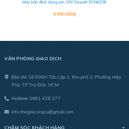
Máy bắn đinh dùng pin 20V Dewalt DCN623B
6.490.000₫
VĂN PHÒNG GIAO DỊCH
THÔNG SỐ KỸ THUẬT
Địa chỉ:
Số 836H Tân Lập 1, Khu phố 3, Phường Hiệp
Phú, TP.Thủ Đức, HCM
- Thương hiệu: Milwaukee
Hotline:
0961 428 377
- Xuất xứ: China
info.thegioicongcu@gmail.com
- Điện thế pin: 12V
- Tốc độ bơm khí không tải: 24.9 (lít/p)
CHĂM SÓC KHÁCH HÀNG