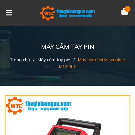
MÁY CẦM TAY PIN
Trang chủ
/
Máy cầm tay pin
/
Máy bơm hơi Milwaukee
M12 BI-0