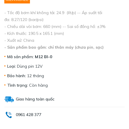
- Tốc độ bơm khí không tải: 24.9 (lít/p) -- Áp suất tối
đa: 8.27/120 (bar/psi)
- Chiều dài vòi bơm: 660 (mm) -- Sai số đồng hồ: ±3%
- Kích thước: 190.5 x 165.1 (mm)
- Xuất xứ: China
- Sản phẩm bao gồm: chỉ thân máy (chưa pin, sạc)
Mã sản phẩm:
M12 BI-0
Loại:
Dùng pin 12V
Bảo hành:
12 tháng
Tình trạng:
Còn hàng
Giao hàng toàn quốc
0961 428 377