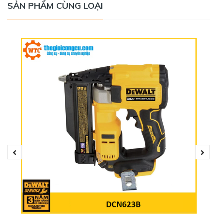
SẢN PHẨM CÙNG LOẠI
Áp suất bơm tối đa của máy là 120 Psi (tương đương 8,27
bar), tốc độ bơm khí không tải lên đến 24,9 lít/phút. Khi
bơm, người dùng có thể dễ quan sát các thông số được
hiển thị trên màn hình. Động cơ hiệu quả cao cung cấp một
áp suất mạnh mẽ giúp bơm lốp trong thời gian ngắn, công
nghệ tự động hóa hoàn toàn mang lại áp suất với độ chính
xác cao, bảo vệ máy khỏi quá tải.