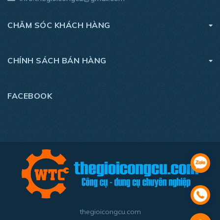
- Trọng lượng: 12.5kg
CHĂM SÓC KHÁCH HÀNG
- Bảo hành chính hãng: 2 năm
- Sản phẩm bao gồm: Máy, 2 lưỡi cắt 32 răng và 80 răng
CHÍNH SÁCH BÁN HÀNG
và phiếu bảo hành
FACEBOOK
thegioicongcu.com