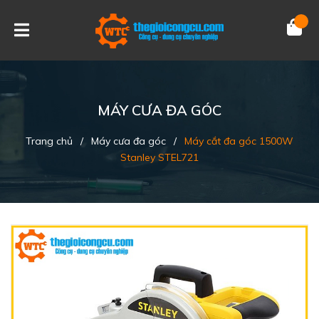
MÁY CƯA ĐA GÓC
Trang chủ
/
Máy cưa đa góc
/
Máy cắt đa góc 1500W
Stanley STEL721