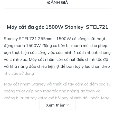
ĐÁNH GIÁ
Máy cắt đa góc 1500W Stanley STEL721
Stanley STEL721 255mm - 1500W có công suất hoạt
động mạnh 1500W, động cơ bền bỉ, mạnh mẽ, cho phép
bạn thực hiện các công việc của mình 1 cách nhanh chóng
và chính xác. Máy cắt nhôm còn có nút điều chỉnh tốc độ
với khả năng đảo chiều tiện lợi để bạn tuỳ ý lựa chọn theo
nhu cầu sử dụng.
Máy cắt nhôm Stanley với thiết kế tay cầm có đệm cao su
chống trượt giúp bạn thao tác nhẹ nhàng, an toàn và
không bị trượt tay khi ra mồ hôi hay bị dính dầu nhớt. Máy
còn tích hợp hệ thống cách điện giúp an toàn đến mức
Xem thêm
thấp nhất. Máy cắt Stanley được chống rung hạn chế làm