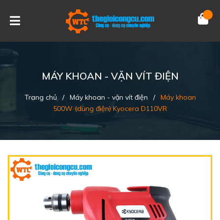
MÁY KHOAN - VẶN VÍT ĐIỆN
Trang chủ
/
Máy khoan - vặn vít điện
/
Máy khoan
500W (dùng điện) Kyocera D110VR