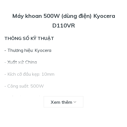
Máy khoan 500W (dùng điện) Kyocera
D110VR
THÔNG SỐ KỸ THUẬT
- Thương hiệu: Kyocera
- Xuất xứ: China
- Kích cỡ đầu kẹp: 10mm
- Công suất: 500W
- Tốc độ không tải: 0 - 2800 vòng/phút
Xem thêm
- Đường kính khoan gỗ: 25mm
- Đường kính khoan sắt: 13mm