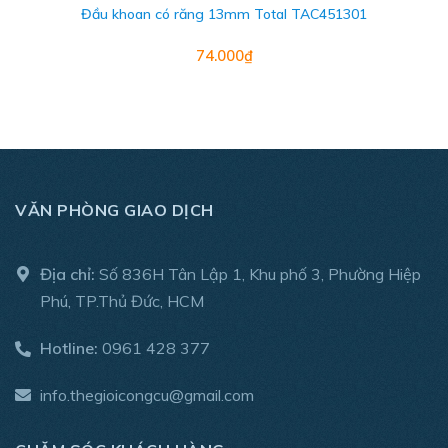
Đầu khoan có răng 13mm Total TAC451301
74.000₫
VĂN PHÒNG GIAO DỊCH
Địa chỉ:
Số 836H Tân Lập 1, Khu phố 3, Phường Hiệp
Phú, TP.Thủ Đức, HCM
Hotline:
0961 428 377
info.thegioicongcu@gmail.com