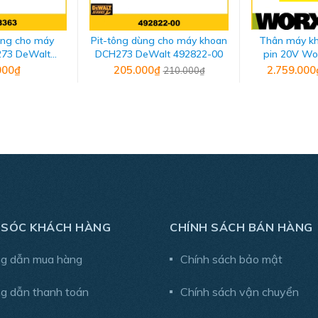
ùng cho máy
Pit-tông dùng cho máy khoan
Thân máy k
73 DeWalt
DCH273 DeWalt 492822-00
pin 20V W
8363
000₫
205.000₫
2.759.00
210.000₫
 SÓC KHÁCH HÀNG
CHÍNH SÁCH BÁN HÀNG
m
g dẫn mua hàng
Chính sách bảo mật
g dẫn thanh toán
Chính sách vận chuyển