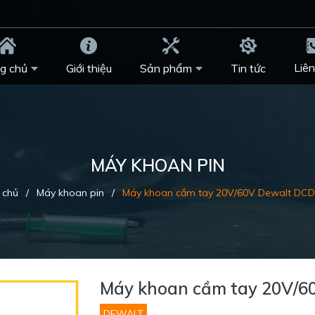
Liên
g chủ
Giới thiệu
Sản phẩm
Tin tức
MÁY KHOAN PIN
 chủ
/
Máy khoan pin
/
Máy khoan cầm tay 20V/60V Dewalt DC
Máy khoan cầm tay 20V/6
DEWALT