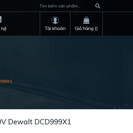
Tài khoản
Giỏ hàng (
)
 hệ
D999X1
0V Dewalt DCD999X1