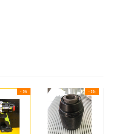
- 8%
- 3%