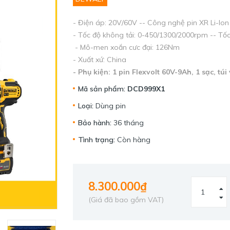
- Điện áp: 20V/60V -- Công nghệ pin XR Li-Ion
- Tốc độ không tải: 0-450/1300/2000rpm -- T
- Mô-men xoắn cưc đại: 126Nm
- Xuất xứ: China
- Phụ kiện: 1 pin Flexvolt 60V-9Ah, 1 sạc, túi 
Mã sản phẩm:
DCD999X1
Loại:
Dùng pin
Bảo hành:
36 tháng
Tình trạng:
Còn hàng
8.300.000₫
(Giá đã bao gồm VAT)