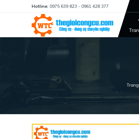
Hotline:
0975 639 823 - 0961 428 377
Tran
Trang