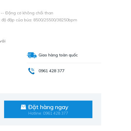
 -- Động cơ không chổi than
ốc độ đập của búa: 8500/25500/38250bpm
vải
Giao hàng toàn quốc
0961 428 377
Đặt hàng ngay
Hotline: 0961 428 377