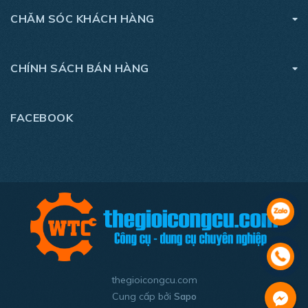
CHĂM SÓC KHÁCH HÀNG
- Trọng lượng: 1.5kg
- Bảo hành chính hãng: 1 năm
CHÍNH SÁCH BÁN HÀNG
- Sản phẩm bao gồm: chỉ thân máy (chưa pin, sạc)
FACEBOOK
thegioicongcu.com
Cung cấp bởi
Sapo