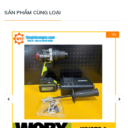
SẢN PHẨM CÙNG LOẠI
- 5%
Máy khoan động lực M12 FPD-0 với công suất mạnh mẽ
tương đương máy dùng điện, đáp ứng cho công việc khoan
đục các vật liệu cứng như bê tông, gạch, kim loại, gỗ... Máy
sử dụng cơ chế quay tốc độ cao đến 1,700 vòng/phút
vòng/phút giúp đẩy nhanh quá trình khoan đục vật liệu,
giúp tiết kiệm công sức và thời gian cho người sử dụng