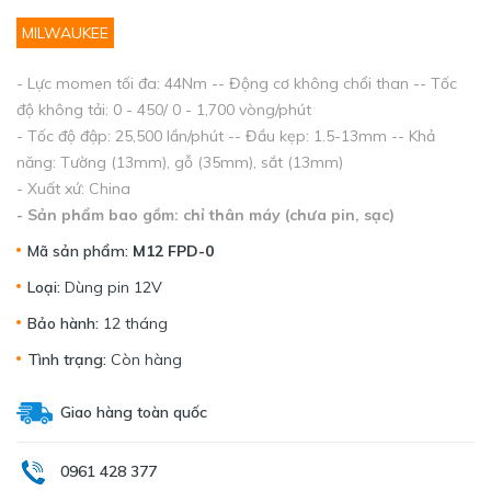
MILWAUKEE
- Lực momen tối đa: 44Nm -- Động cơ không chổi than -- Tốc
độ không tải: 0 - 450/ 0 - 1,700 vòng/phút
- Tốc độ đập: 25,500 lần/phút -- Đầu kẹp: 1.5-13mm -- Khả
năng: Tường (13mm), gỗ (35mm), sắt (13mm)
- Xuất xứ: China
- Sản phẩm bao gồm: chỉ thân máy (chưa pin, sạc)
Mã sản phẩm:
M12 FPD-0
Loại:
Dùng pin 12V
Bảo hành:
12 tháng
Tình trạng:
Còn hàng
Giao hàng toàn quốc
0961 428 377