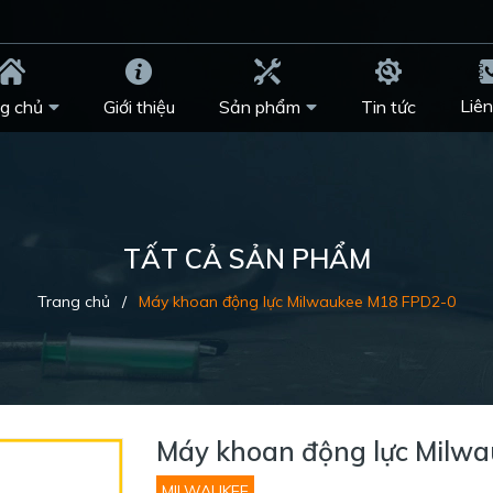
Liên
g chủ
Giới thiệu
Sản phẩm
Tin tức
TẤT CẢ SẢN PHẨM
Trang chủ
/
Máy khoan động lực Milwaukee M18 FPD2-0
Máy khoan động lực Milw
MILWAUKEE