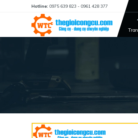
Hotline:
0975 639 823 - 0961 428 377
Tran