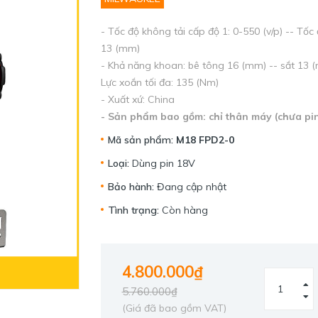
- Tốc độ không tải cấp độ 1: 0-550 (v/p) -- Tốc 
13 (mm)
- Khả năng khoan: bê tông 16 (mm) -- sắt 13 (m
Lực xoắn tối đa: 135 (Nm)
- Xuất xứ: China
- Sản phẩm bao gồm: chỉ thân máy (chưa pin
Mã sản phẩm:
M18 FPD2-0
Loại:
Dùng pin 18V
Bảo hành:
Đang cập nhật
Tình trạng:
Còn hàng
4.800.000₫
5.760.000₫
(Giá đã bao gồm VAT)