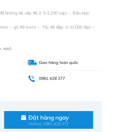
độ không tải cấp độ 2: 0-2,200 (v/p) -- Đầu kẹp:
m) -- gỗ 89 (mm) -- Tốc độ đập: 0-32,000 (l/p) --
, sạc)
Giao hàng toàn quốc
0961 428 377
Đặt hàng ngay
Hotline: 0961 428 377