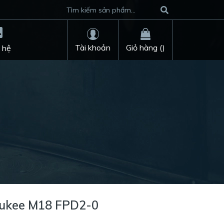
Tài khoản
Giỏ hàng (
)
 hệ
aukee M18 FPD2-0