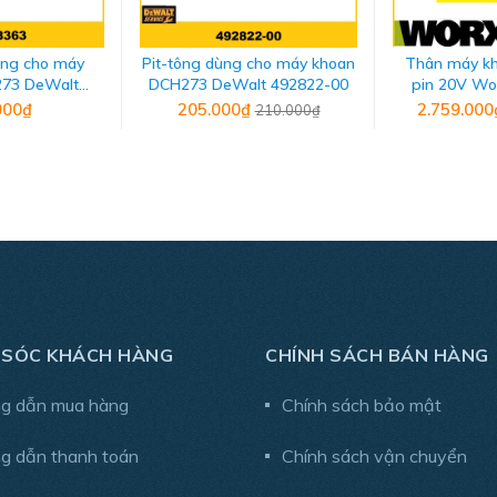
ộ
ùng cho máy
Pit-tông dùng cho máy khoan
Thân máy k
73 DeWalt
DCH273 DeWalt 492822-00
pin 20V W
8363
000₫
205.000₫
2.759.00
210.000₫
it CR-V 65mm.
 SÓC KHÁCH HÀNG
CHÍNH SÁCH BÁN HÀNG
g dẫn mua hàng
Chính sách bảo mật
g dẫn thanh toán
Chính sách vận chuyển