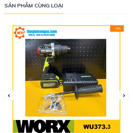
SẢN PHẨM CÙNG LOẠI
- 5%
Máy khoan vặn vít dùng pin DeWALT DCD701D1 có thể
kết hợp với 2 nguồn pin bạn có thể sử dụng nguồn pin
10.8V và 12V cho chiếc máy khoan cầm tay này, giúp bạn
sử dụng máy linh hoạt và tiết kiệm thêm phần chi phí khi