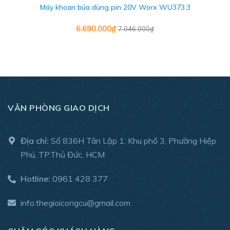
Máy khoan búa dùng pin 20V Worx WU373.3
bạn mua sắm. Pin của máy được sử dụng công nghệ XR
Li-Ion, giúp lưu lượng pin được lưu trữ tốt hơn, pin không bị
6.690.000₫
7.046.000₫
nóng, bị chai pin khi bạn sử dụng máy khoan pin liên tục lâu
ngày.
VĂN PHÒNG GIAO DỊCH
Địa chỉ:
Số 836H Tân Lập 1, Khu phố 3, Phường Hiệp
Hình ảnh chỉ mang tính mô tả cho ứng dụng
Phú, TP.Thủ Đức, HCM
Máy khoan pin 12V DeWALT DCD701D1 là dòng khoan
Hotline:
0961 428 377
vặn vít nên có lực siết vô cùng mạnh mẽ, lực siết cao nhất
57.5Nm, lực siết thấp nhất 25.5Nm. Vòng chỉnh lực mô
info.thegioicongcu@gmail.com
men xoắn 15 vị trí, giúp bạn lựa chọn lực xoắn phù hợp với
công việc dễ dàng nhất.