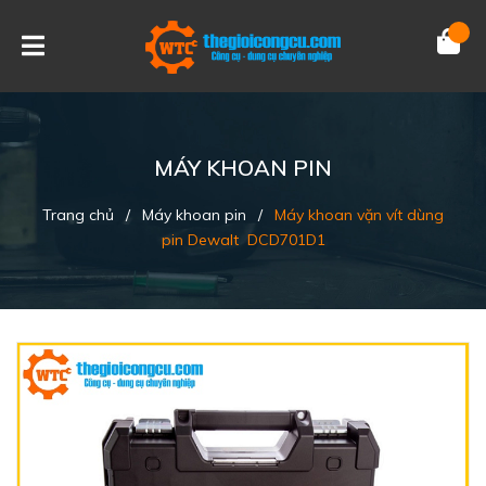
MÁY KHOAN PIN
Trang chủ
/
Máy khoan pin
/
Máy khoan vặn vít dùng
pin Dewalt DCD701D1