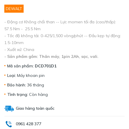
DEWALT
- Động cơ Không chổi than -- Lực momen tối đa (cao/thấp):
57.5 Nm - 25.5 Nm
- Tốc độ không tải: 0-425/1,500 vòng/phút -- Đầu kẹp tự động:
1.5-10mm
- Xuất xứ: China
- Sản phầm gồm: Thân máy, 1pin 2Ah, sạc, vali.
Mã sản phẩm:
DCD701D1
Loại:
Máy khoan pin
Bảo hành:
36 tháng
Tình trạng:
Còn hàng
Giao hàng toàn quốc
0961 428 377