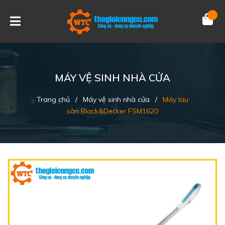
MÁY VỆ SINH NHÀ CỬA
Trang chủ
/
Máy vệ sinh nhà cửa
/
Máy lau
sàn Black&Decker FSM1620