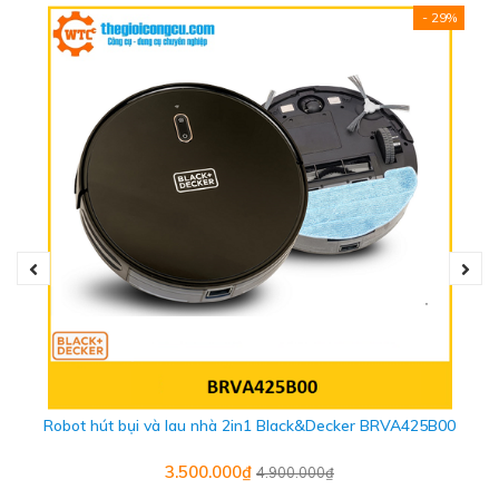
- 29%
Ngoài ra, sản phẩm cực kỳ dễ sử dụng nhờ dây cáp 5m và
đầu xoay giúp dọn dẹp sâu và tối thiểu ở tất cả các góc
của ngôi nhà, thậm chí ở những nơi khó tiếp cận nhất.
Robot hút bụi và lau nhà 2in1 Black&Decker BRVA425B00
3.500.000₫
4.900.000₫