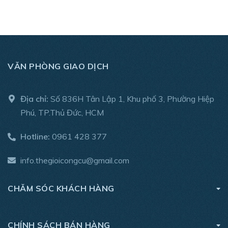
VĂN PHÒNG GIAO DỊCH
Địa chỉ:
Số 836H Tân Lập 1, Khu phố 3, Phường Hiệp
Phú, TP.Thủ Đức, HCM
Hotline:
0961 428 377
info.thegioicongcu@gmail.com
Thùng chứa lên tới 350ml, có thể tháo lắp dễ dàng, tấm
CHĂM SÓC KHÁCH HÀNG
sợi nhỏ dễ dàng tháo ra và có thể được rửa bằng máy.
Hoàn thành các tính năng của hai nút thiết kế cho sự an
CHÍNH SÁCH BÁN HÀNG