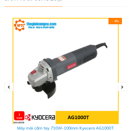
- 4%
Nút khóa trục giúp thay đổi phụ kiện dễ dàng. Hộp số bằng
kim loại tối ưu độ bền và tuổi thọ máy.
THÔNG SỐ KỸ THUẬT
- Thương hiệu: Black&Decker
- Xuất xứ: China
- Công suất: 820W
- Đường kính lưỡi cắt: 100 mm - M10
- Tốc độ không tải: 12,000 vòng/phút
Máy mài cầm tay 710W-100mm Kyocera AG1000T