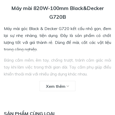
Máy mài 820W-100mm Black&Decker
G720B
Máy mài góc Black & Decker G720 kết cấu nhỏ gọn, đem
lại sự nhẹ nhàng, tiện dụng. Đây là sản phẩm có chất
lượng tốt với giá thành rẻ. Dùng để mài, cắt các vật liệu
trong công nghiệp.
Báng cầm mềm, êm tay, chống trượt, tránh cảm giác mỏi
tay khi làm việc trong thời gian dài. Tay cầm phụ giúp điểu
khiển thoải mái với nhiều ứng dụng khác nhau.
Xem thêm
SẢN PHẨM CÙNG LOẠI