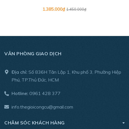
- Trọng lượng: 1.7 kg
1.385.000₫
1.450.000₫
- Dây dẫn điện: 2 mét
- Bảo hành chính hãng: 1 năm
- Sản phẩm bao gồm: Máy và phiếu bảo hành
VĂN PHÒNG GIAO DỊCH
Địa chỉ:
Số 836H Tân Lập 1, Khu phố 3, Phường Hiệp
Phú, TP.Thủ Đức, HCM
Hotline:
0961 428 377
info.thegioicongcu@gmail.com
CHĂM SÓC KHÁCH HÀNG