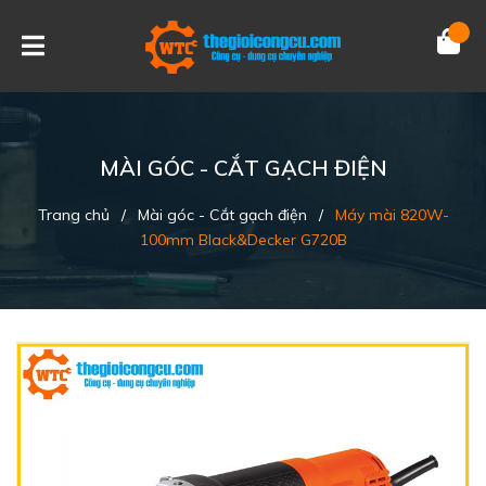
MÀI GÓC - CẮT GẠCH ĐIỆN
Trang chủ
/
Mài góc - Cắt gạch điện
/
Máy mài 820W-
100mm Black&Decker G720B