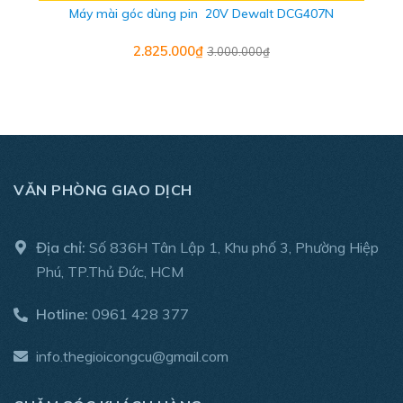
Máy mài góc dùng pin 20V Dewalt DCG407N
2.825.000₫
3.000.000₫
VĂN PHÒNG GIAO DỊCH
Địa chỉ:
Số 836H Tân Lập 1, Khu phố 3, Phường Hiệp
Phú, TP.Thủ Đức, HCM
Hotline:
0961 428 377
info.thegioicongcu@gmail.com