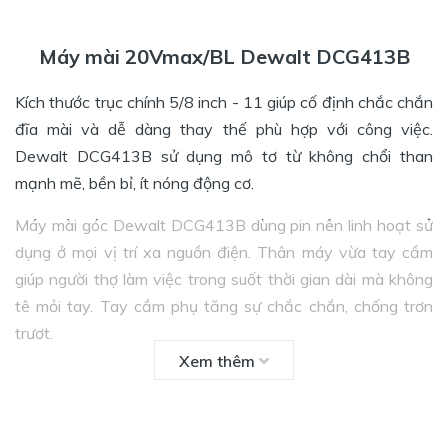
Máy mài 20Vmax/BL Dewalt DCG413B
Kích thước trục chính 5/8 inch - 11 giúp cố định chắc chắn
đĩa mài và dễ dàng thay thế phù hợp với công việc.
Dewalt DCG413B sử dụng mô tơ từ không chổi than
mạnh mẽ, bền bỉ, ít nóng động cơ.
Máy mài góc Dewalt DCG413B dùng pin nên linh hoạt sử
dụng ở mọi vị trí xa nguồn điện. Thân máy vừa tay cầm
giúp người thợ làm việc trong suốt thời gian dài mà không
tê mỏi tay. Tay cầm phụ tăng sự chắc chắn, chống trơn
trượt.
Xem thêm
THÔNG SỐ KỸ THUẬT
- Thương hiệu: Dewalt