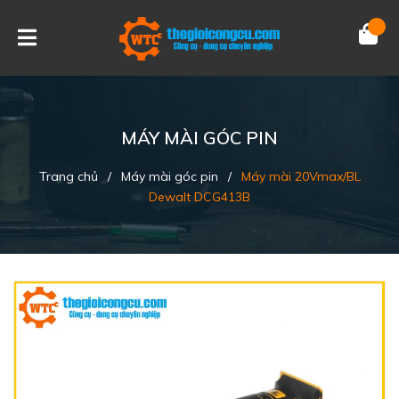
MÁY MÀI GÓC PIN
Trang chủ
/
Máy mài góc pin
/
Máy mài 20Vmax/BL
Dewalt DCG413B