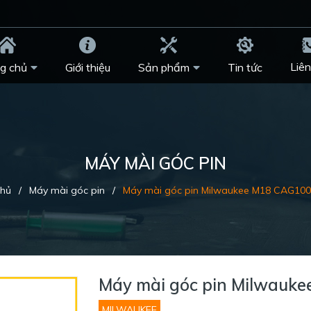
Liên
g chủ
Giới thiệu
Sản phẩm
Tin tức
MÁY MÀI GÓC PIN
chủ
/
Máy mài góc pin
/
Máy mài góc pin Milwaukee M18 CAG10
Máy mài góc pin Milwauk
MILWAUKEE