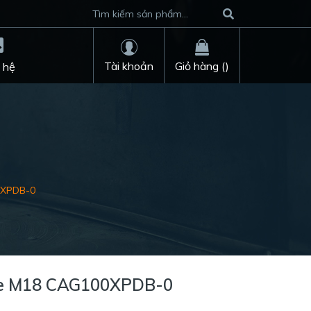
Tài khoản
Giỏ hàng (
)
 hệ
0XPDB-0
ee M18 CAG100XPDB-0