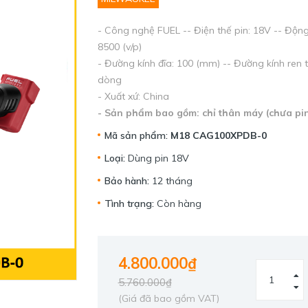
- Công nghệ FUEL -- Điện thế pin: 18V -- Động 
8500 (v/p)
- Đường kính đĩa: 100 (mm) -- Đường kính ren 
dòng
- Xuất xứ: China
- Sản phẩm bao gồm: chỉ thân máy (chưa pin
Mã sản phẩm:
M18 CAG100XPDB-0
Loại:
Dùng pin 18V
Bảo hành:
12 tháng
Tình trạng:
Còn hàng
4.800.000₫
5.760.000₫
(Giá đã bao gồm VAT)