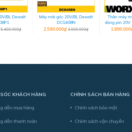
0V/BL Dewalt
Máy mài góc 20V/BL Dewalt
Thân máy m
08P1
DCG408N
dùng pin 20
₫
2.590.000₫
1.890.00
5.400.000₫
3.000.000₫
 và tuổi thọ của máy. Thân máy sử dụng chất liệu cao cấp, ch
 để tăng độ chắc chắn, chống trơn trượt khi làm việc.
 SÓC KHÁCH HÀNG
CHÍNH SÁCH BÁN HÀNG
g dẫn mua hàng
Chính sách bảo mật
g dẫn thanh toán
Chính sách vận chuyển