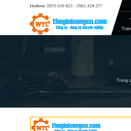
Hotline:
0975 639 823 - 0961 428 377
Tran
Trang 