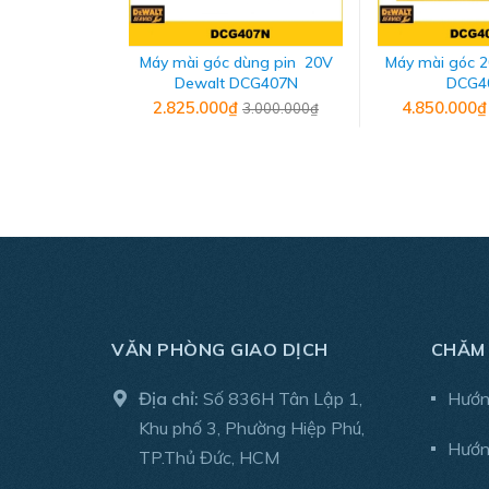
Máy mài góc dùng pin 20V
Máy mài góc 2
Dewalt DCG407N
DCG4
2.825.000₫
4.850.000
3.000.000₫
Ngoài ra, chức năng khóa dòng đảm bảo an toàn
thợ, ngoài ra, máy còn thiết kế thêm tay cầm phụ
VĂN PHÒNG GIAO DỊCH
CHĂM
THÔNG SỐ KỸ THUẬT
Địa chỉ:
Số 836H Tân Lập 1,
Hướn
Khu phố 3, Phường Hiệp Phú,
- Thương hiệu: Milwaukee
Hướn
TP.Thủ Đức, HCM
- Xuất xứ: China