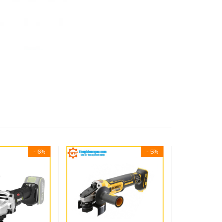
- 6%
- 5%