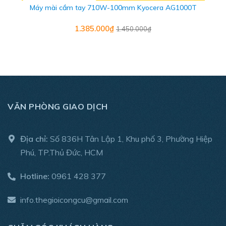
Máy mài cầm tay 710W-100mm Kyocera AG1000T
- Thương hiệu: Stanley
1.385.000₫
1.450.000₫
- Xuất xứ: China
- Công suất 580W
- Đường kính lưỡi 100mm
- Tốc độ không tải 12.000 v/p
VĂN PHÒNG GIAO DỊCH
- Trọng lượng 1.55kg
Địa chỉ:
Số 836H Tân Lập 1, Khu phố 3, Phường Hiệp
- Công tắc trượt
Phú, TP.Thủ Đức, HCM
- Bảo hành chính hãng: 2 năm
Hotline:
0961 428 377
- Sản phẩm bao gồm: Máy và phiếu bảo hành
info.thegioicongcu@gmail.com