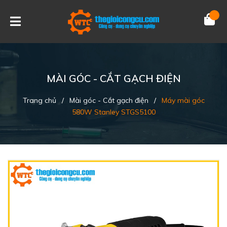
MÀI GÓC - CẮT GẠCH ĐIỆN
Trang chủ
/
Mài góc - Cắt gạch điện
/
Máy mài góc
580W Stanley STGS5100