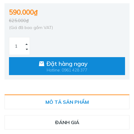
590.000₫
625.000₫
(Giá đã bao gồm VAT)
Đặt hàng ngay
Hotline: 0961 428 377
MÔ TẢ SẢN PHẨM
ĐÁNH GIÁ