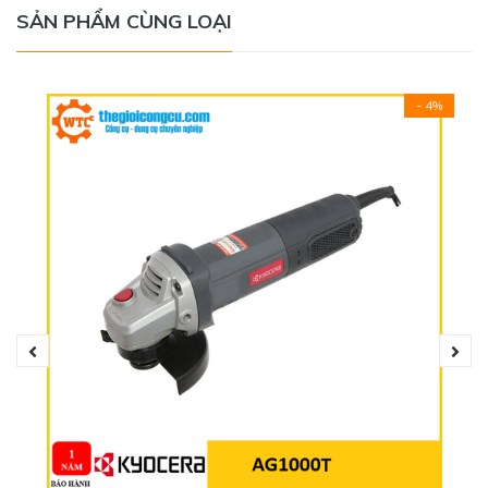
SẢN PHẨM CÙNG LOẠI
- 4%
Stanley STGS5100 100mm - 580W được thiết kế với
vành bảo vệ chống biến dạng, làm tăng độ bền cho đĩa
mài đồng thời tăng tuổi thọ cho máy. Ngoài ra, máy mài
góc hiện nay có xu hướng sử dụng đĩa nhám thay thế cho
đá mài để tăng năng suất, chất lượng và an toàn. Vì thế,
máy mài góc Stanley có thể kết hợp với đế đỡ và giấy
nhám đĩa để hoạt động như một mái mài thông thường
hoặc máy chà nhám.
THÔNG SỐ KỸ THUẬT