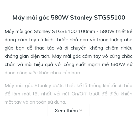
Máy mài góc 580W Stanley STGS5100
Máy mài góc Stanley STGS5100 100mm - 580W thiết kế
dạng cầm tay có kích thước nhỏ gọn và trọng lượng nhẹ
giúp bạn dễ thao tác và di chuyển, không chiếm nhiều
không gian diện tích. Máy mài góc cầm tay vô cùng chắc
chắn và mài hiệu quả với công suất mạnh mẽ 580W sử
dụng công việc khác nhau của bạn.
Máy mài góc Stanley được thiết kế lỗ thông khí tối ưu hóa
để làm mát tốt nhất với nút On/Off trượt để điều khiển
một tay và an toàn sử dụng.
Xem thêm