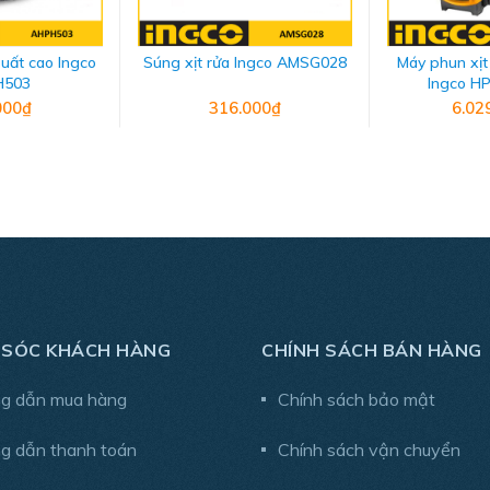
suất cao Ingco
Súng xịt rửa Ingco AMSG028
Máy phun xị
H503
Ingco H
000₫
316.000₫
6.02
ượng kể cả người không chuyên và phụ nữ. Dung tích bình chứ
n.
 SÓC KHÁCH HÀNG
CHÍNH SÁCH BÁN HÀNG
g dẫn mua hàng
Chính sách bảo mật
g dẫn thanh toán
Chính sách vận chuyển