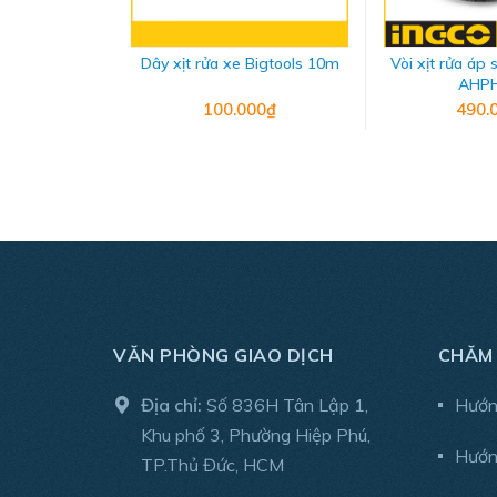
Dây xịt rửa xe Bigtools 10m
Vòi xịt rửa áp 
AHP
100.000₫
490.
Thiết kế máy khá nhỏ gọn phù hợp với mọi đối t
liên tục, không bị gián đoạn giúp sơn đều màu hơ
VĂN PHÒNG GIAO DỊCH
CHĂM
Địa chỉ:
Số 836H Tân Lập 1,
Hướn
Khu phố 3, Phường Hiệp Phú,
Hướn
TP.Thủ Đức, HCM