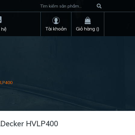
Tài khoản
Giỏ hàng (
)
 hệ
VLP400
&Decker HVLP400