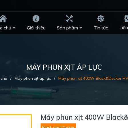
Liên
g chủ
Giới thiệu
Sản phẩm
Tin tức
MÁY PHUN XỊT ÁP LỰC
 chủ
/
Máy phun xịt áp lực
/
Máy phun xịt 400W Black&Decker H
Máy phun xịt 400W Black
Black and Decker