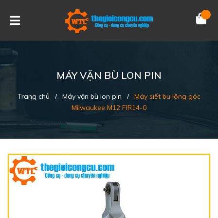
MÁY VẶN BÙ LON PIN
Trang chủ
/
Máy vặn bù lon pin
/
Máy siết bu lông góc
Milwaukee M12 FIR14-0