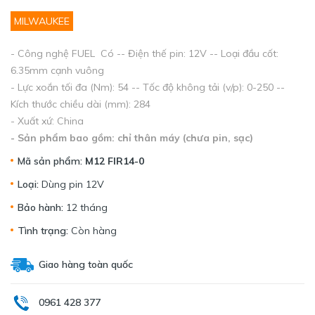
MILWAUKEE
- Công nghệ FUEL Có -- Điện thế pin: 12V -- Loại đầu cốt:
6.35mm cạnh vuông
- Lực xoắn tối đa (Nm): 54 -- Tốc độ không tải (v/p): 0-250 --
Kích thước chiều dài (mm): 284
- Xuất xứ: China
- Sản phẩm bao gồm: chỉ thân máy (chưa pin, sạc)
Mã sản phẩm:
M12 FIR14-0
Loại:
Dùng pin 12V
Bảo hành:
12 tháng
Tình trạng:
Còn hàng
Giao hàng toàn quốc
0961 428 377