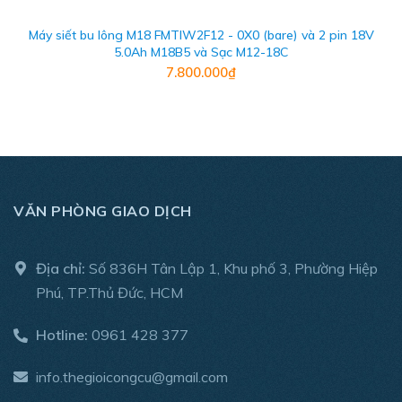
Máy siết bu lông M18 FMTIW2F12 - 0X0 (bare) và 2 pin 18V
5.0Ah M18B5 và Sạc M12-18C
7.800.000₫
THÔNG SỐ KỸ THUẬT
- Thương hiệu: Milwaukee
VĂN PHÒNG GIAO DỊCH
- Xuất xứ: China
- Công nghệ FUEL Có
Địa chỉ:
Số 836H Tân Lập 1, Khu phố 3, Phường Hiệp
Phú, TP.Thủ Đức, HCM
- Điện thế pin: 12V
Hotline:
0961 428 377
- Loại đầu cốt: 6.35mm cạnh vuông
info.thegioicongcu@gmail.com
- Lực xoắn tối đa (Nm): 54