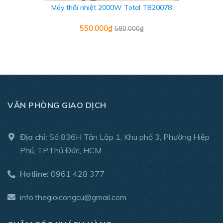
luôn làm chủ công việc.
Máy thổi nhiệt 2000W Total TB20078
THÔNG SỐ KỸ THUẬT
550.000₫
580.000₫
- Thương hiệu: Ryobi
- Xuất xứ: Trung Quốc
- Công suất: 2000W
VĂN PHÒNG GIAO DỊCH
- Nhiệt độ thổi khí: 450 độ C/600 độ C
- Lưu lượng không khí: 600℃ 500 L/ phút, 450℃ 300 L/
Địa chỉ:
Số 836H Tân Lập 1, Khu phố 3, Phường Hiệp
phút
Phú, TP.Thủ Đức, HCM
- Trọng lượng: 0,8kg
Hotline:
0961 428 377
- Bảo hành chính hãng: 6 tháng
info.thegioicongcu@gmail.com
- Sản phẩm bao gồm: Máy và phiếu bảo hành