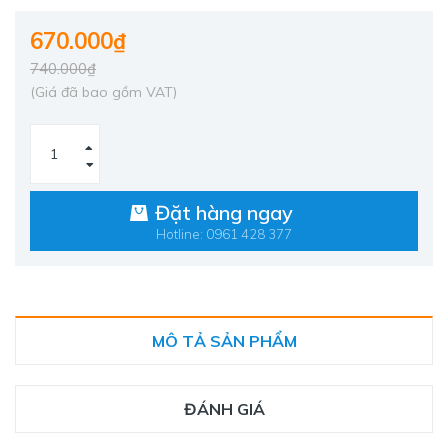
670.000₫
740.000₫
(Giá đã bao gồm VAT)
Đặt hàng ngay
Hotline: 0961 428 377
MÔ TẢ SẢN PHẨM
ĐÁNH GIÁ