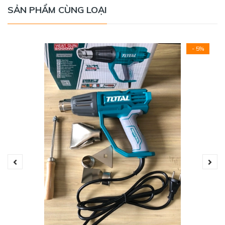
SẢN PHẨM CÙNG LOẠI
- 5%
Lượng gió máy tạo ra đạt từ 300 - 500 lít/phút đáp ứng
tốt mọi nhu cầu thổi nhiệt mạnh, yếu cho nhiều nhiệm vụ
khác nhau. Lớp vỏ nhựa của máy hoàn toàn cách điện và
chịu được nhiệt độ cao nên bạn không phải lo lắng rò rỉ
điện hay bị bỏng khi sử dụng. Máy thổi hơn nóng Ryobi có
nút điều khiển đơn giản nằm ở vị trí tiện dụng giúp bạn