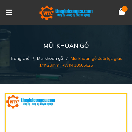
MŨI KHOAN GỖ
Trang chủ
/
Mũi khoan gỗ
/
Mũi khoan gỗ đuôi lục giác
1/4' 28mm IRWIN 10506625