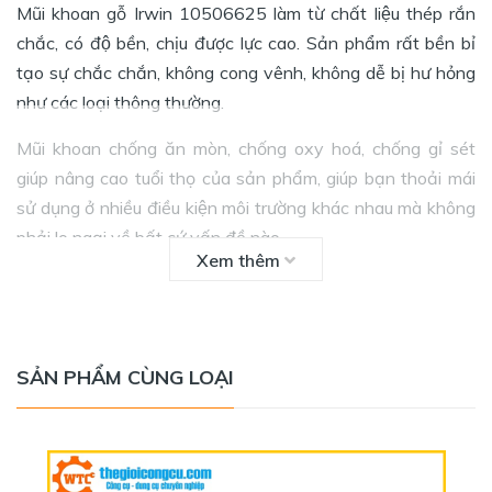
Mũi khoan gỗ Irwin 10506625
làm từ chất liệu thép rắn
chắc, có độ bền, chịu được lực cao. Sản phẩm rất bền bỉ
tạo sự chắc chắn, không cong vênh, không dễ bị hư hỏng
như các loại thông thường.
Mũi khoan chống ăn mòn, chống oxy hoá, chống gỉ sét
giúp nâng cao tuổi thọ của sản phẩm, giúp bạn thoải mái
sử dụng ở nhiều điều kiện môi trường khác nhau mà không
phải lo ngại về bất cứ vấn đề nào.
Xem thêm
THÔNG SỐ KỸ THUẬT
- Thương hiệu: IRWIN
- Xuất xứ: China
SẢN PHẨM CÙNG LOẠI
- Quy cách: 28mm
- Chuôi lục giác