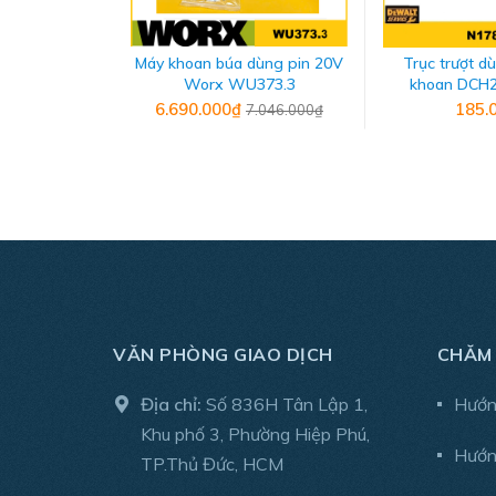
THÔNG SỐ KỸ THUẬT
- Thương hiệu: Dewalt
Máy khoan búa dùng pin 20V
Trục trượt d
Worx WU373.3
khoan DCH2
- Xuất xứ: China
N17
6.690.000₫
185.
7.046.000₫
- Sản phẩm chỉ sử dụng cho máy DCH263
VĂN PHÒNG GIAO DỊCH
CHĂM
Địa chỉ:
Số 836H Tân Lập 1,
Hướn
Khu phố 3, Phường Hiệp Phú,
Hướn
TP.Thủ Đức, HCM