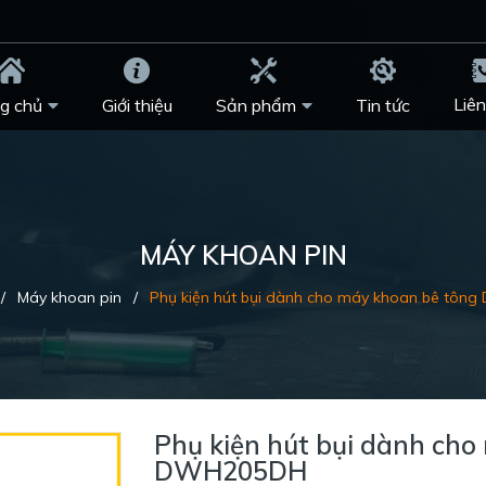
Liên
g chủ
Giới thiệu
Sản phẩm
Tin tức
MÁY KHOAN PIN
/
Máy khoan pin
/
Phụ kiện hút bụi dành cho máy khoan bê tô
Phụ kiện hút bụi dành cho
DWH205DH