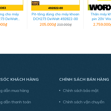
ùng cho máy
Pit-tông dùng cho máy khoan
Thân máy k
73 DeWalt
DCH273 DeWalt 492822-00
pin 20V W
8363
000₫
205.000₫
2.759.00
210.000₫
 SÓC KHÁCH HÀNG
CHÍNH SÁCH BÁN HÀNG
g dẫn mua hàng
Chính sách bảo mật
g dẫn thanh toán
Chính sách vận chuyển