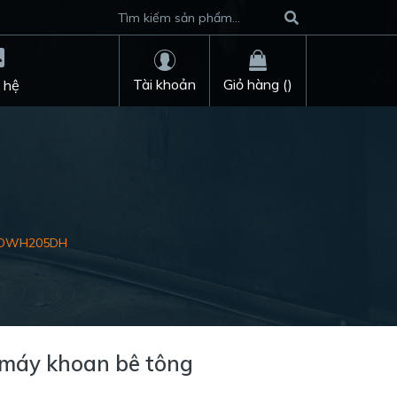
Tài khoản
Giỏ hàng (
)
 hệ
ng DWH205DH
 máy khoan bê tông