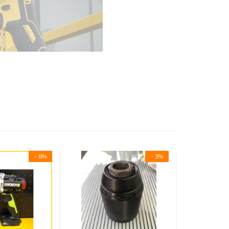
- 8%
- 3%