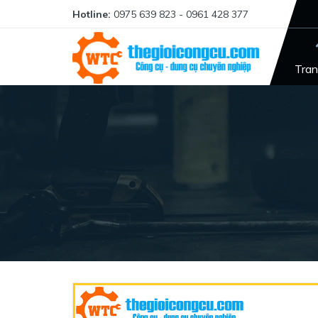
Hotline:
0975 639 823 - 0961 428 377
Tran