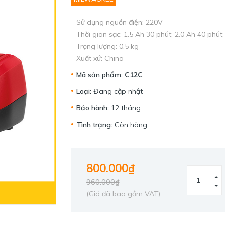
- Sử dụng nguồn điện: 220V
- Thời gian sạc: 1.5 Ah 30 phút; 2.0 Ah 40 phút;
- Trọng lượng: 0.5 kg
- Xuất xứ: China
Mã sản phẩm:
C12C
Loại:
Đang cập nhật
Bảo hành:
12 tháng
Tình trạng:
Còn hàng
800.000₫
960.000₫
(Giá đã bao gồm VAT)