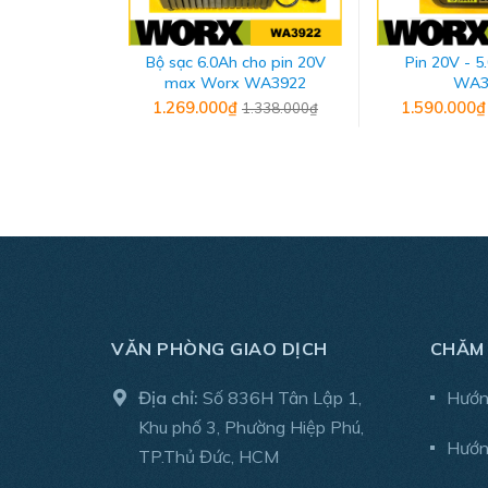
Bộ sạc 6.0Ah cho pin 20V
Pin 20V - 5
max Worx WA3922
WA3
1.269.000₫
1.590.000
1.338.000₫
THÔNG SỐ KỸ THUẬT
- Thương hiệu: Milwaukee
- Xuất xứ: China
VĂN PHÒNG GIAO DỊCH
CHĂM
- Sử dụng nguồn điện: 220V
Địa chỉ:
Số 836H Tân Lập 1,
Hướn
- Thời gian sạc: 1.5 Ah 30 phút; 2.0 Ah 40 phút;
Khu phố 3, Phường Hiệp Phú,
- Trọng lượng: 0.5 kg
Hướn
TP.Thủ Đức, HCM