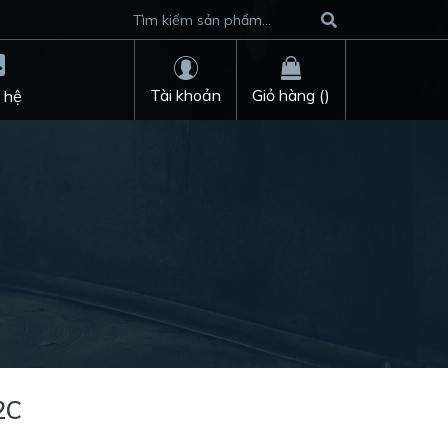
Tài khoản
Giỏ hàng (
)
 hệ
2C