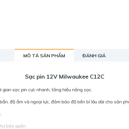
MÔ TẢ SẢN PHẨM
ĐÁNH GIÁ
Sạc pin 12V Milwaukee C12C
i gian sạc pin cực nhanh, tăng hiệu năng sạc.
ụi bẩn, độ ẩm và ngoại lực, đảm bảo độ bền bỉ lâu dài cho sản p
.
như bảo quản.