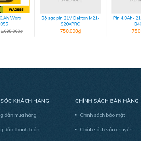
.0.Ah Worx
Bộ sạc pin 21V Dekton M21-
Pin 4.0Ah- 2
055
S20XPRO
B4
₫
750.000₫
750
1.695.000₫
 SÓC KHÁCH HÀNG
CHÍNH SÁCH BÁN HÀNG
g dẫn mua hàng
Chính sách bảo mật
 3.0 Ah 60 phút; 4.0 Ah 80 phút.
g dẫn thanh toán
Chính sách vận chuyển