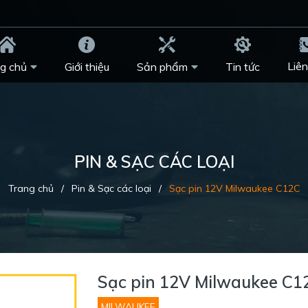
Liên
g chủ
Giới thiệu
Sản phẩm
Tin tức
PIN & SẠC CÁC LOẠI
Trang chủ
/
Pin & Sạc các loại
/
Sạc pin 12V Milwaukee C12C
Sạc pin 12V Milwaukee C1
MILWAUKEE