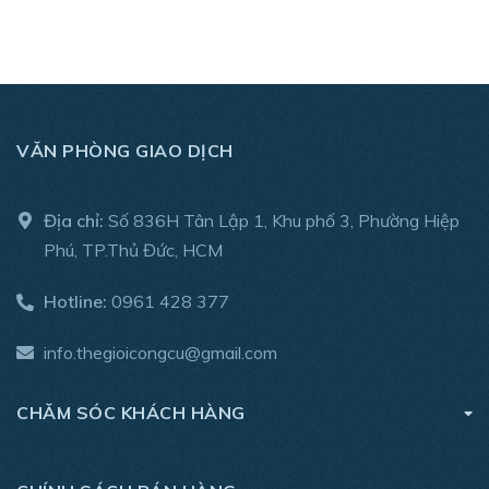
- Thước hiện kết quả hệ inch và mét
VĂN PHÒNG GIAO DỊCH
Địa chỉ:
Số 836H Tân Lập 1, Khu phố 3, Phường Hiệp
Phú, TP.Thủ Đức, HCM
Hotline:
0961 428 377
info.thegioicongcu@gmail.com
CHĂM SÓC KHÁCH HÀNG