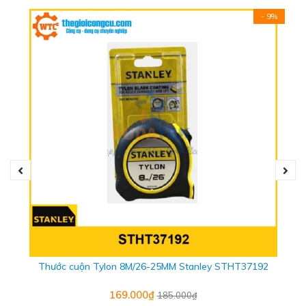
- 9%
THÔNG SỐ KỸ THUẬT
- Thương hiệu: IRWIN
- Xuất xứ: China
Thước cuộn Tylon 8M/26-25MM Stanley STHT37192
- Kích thước: 3m / 10ft (3mx16mm / 5/8")
169.000₫
185.000₫