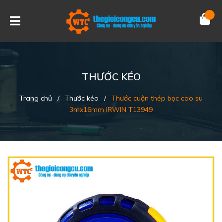
THƯỚC KÉO
Trang chủ
/
Thước kéo
/
Thước cuộn thép bọc cao su
3mx16mm IRWIN T13949