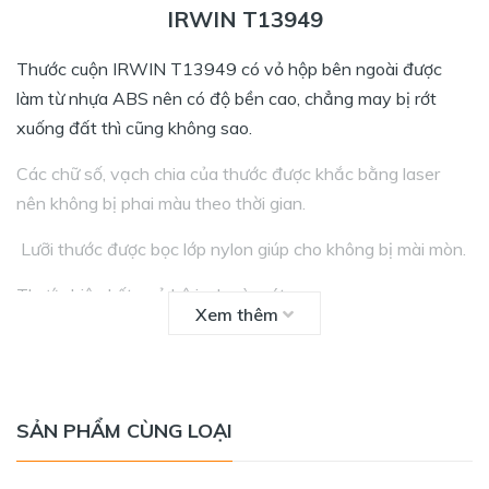
IRWIN T13949
Thước cuộn IRWIN T13949 có vỏ hộp bên ngoài được
làm từ nhựa ABS nên có độ bền cao, chẳng may bị rớt
xuống đất thì cũng không sao.
Các chữ số, vạch chia của thước được khắc bằng laser
nên không bị phai màu theo thời gian.
Lưỡi thước được bọc lớp nylon giúp cho không bị mài mòn.
Thước hiện kết quả hệ inch và mét.
Xem thêm
SẢN PHẨM CÙNG LOẠI