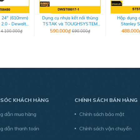
 24" (610mm)
Dụng cụ nhựa kết nối thùng
Hộp dụng c
 Dewalt
TSTAK và TOUGHSYSTEM
Stanley
08450
Dewalt DWST08017
₫
590.000₫
488.00
4.100.000₫
690.000₫
 SÓC KHÁCH HÀNG
CHÍNH SÁCH BÁN HÀNG
g dẫn mua hàng
Chính sách bảo mật
g dẫn thanh toán
Chính sách vận chuyển
g rơi đồ ở mọi tư thế.