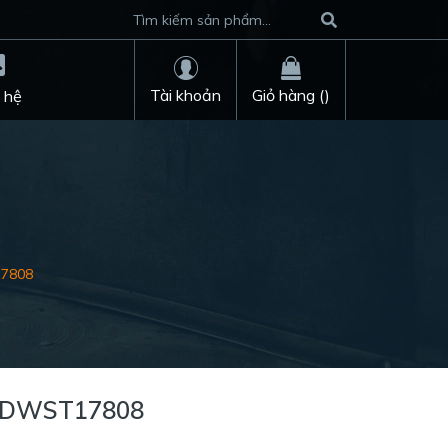
Tài khoản
Giỏ hàng (
)
 hệ
17808
t DWST17808