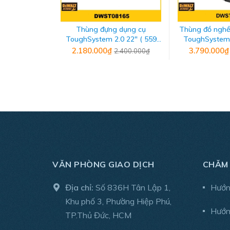
Thùng đựng dụng cụ
Thùng đồ nghề
ToughSystem 2.0 22" ( 559
ToughSystem 2.0 -
mm) Dewalt DWST08165
DWST
2.180.000₫
3.790.000
2.400.000₫
VĂN PHÒNG GIAO DỊCH
CHĂM
Địa chỉ:
Số 836H Tân Lập 1,
Hướn
Khu phố 3, Phường Hiệp Phú,
Hướn
Thùng được trang bị kẹp sắt chắn chắn giúp khôn
TP.Thủ Đức, HCM