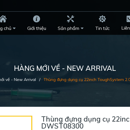
Liên
g chủ
Giới thiệu
Sản phẩm
Tin tức
HÀNG MỚI VỀ - NEW ARRIVAL
i về - New Arrival
/
Thùng đựng dụng cụ 22inch ToughSystem 2
Thùng đựng dụng cụ 22inc
DWST08300