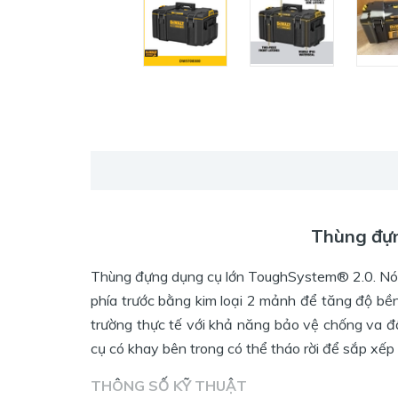
Thùng đự
Thùng đựng dụng cụ lớn ToughSystem® 2.0. Nó c
phía trước bằng kim loại 2 mảnh để tăng độ bề
trường thực tế với khả năng bảo vệ chống va đ
cụ có khay bên trong có thể tháo rời để sắp xế
THÔNG SỐ KỸ THUẬT