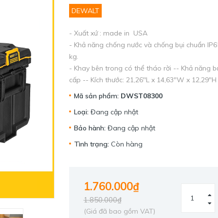
DEWALT
- Xuất xứ : made in USA
- Khả năng chống nước và chống bụi chuẩn IP65 -
kg.
- Khay bên trong có thể tháo rời -- Khả năng 
cấp -- Kích thước: 21,26"L x 14,63"W x 12,29"
Mã sản phẩm:
DWST08300
Loại:
Đang cập nhật
Bảo hành:
Đang cập nhật
Tình trạng:
Còn hàng
1.760.000₫
1.850.000₫
(Giá đã bao gồm VAT)