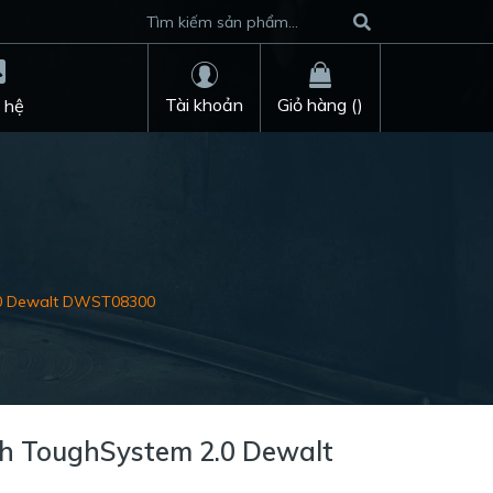
Tài khoản
Giỏ hàng (
)
 hệ
.0 Dewalt DWST08300
h ToughSystem 2.0 Dewalt