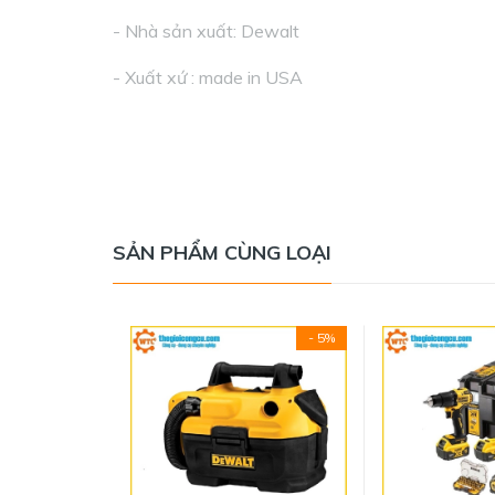
- Nhà sản xuất: Dewalt
- Xuất xứ : made in USA
- Khả năng chống nước và chống chuẩn IP65
- Khả năng chịu tải trọng: 110 Ib
- Trọng lượng thùng : 5 kg
SẢN PHẨM CÙNG LOẠI
- Khay bên trong có thể tháo rời
- Tương thích ngược với mọi sản phẩm ToughS
- 5%
- Khả năng bảo vệ chống va đập cao
- Chất liệu: nhựa ABS cao cấp, có thể chịu lực v
- Kích thước sản phẩm: 21,26"L x 14,63"W x 1