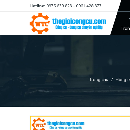
Hotline:
0975 639 823 - 0961 428 377
Tran
Trang chủ
/
Hàng mớ