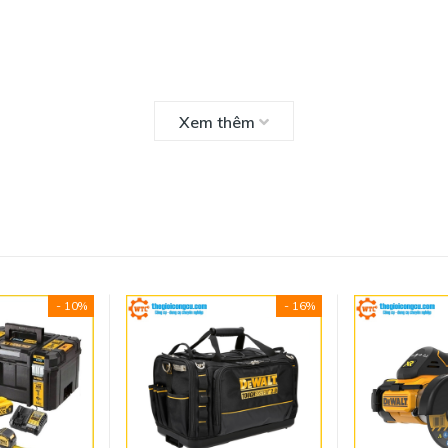
Xem thêm
ystem
- 10%
- 16%
a đập cao.
2,29"H (D: 520 mm x C : 320 mm x R: 370 mm)