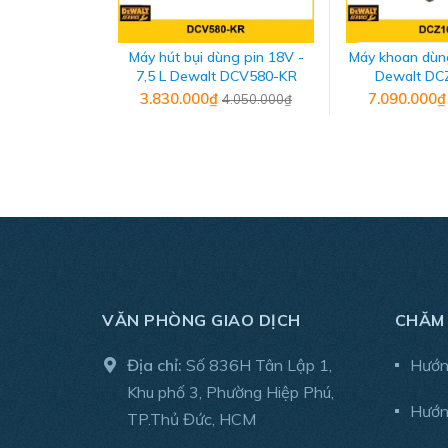
Máy hút bụi dùng pin 18V -
Máy khoan dùn
7,5 L Dewalt DCV580-KR
Dewalt D
3.830.000₫
7.090.000
4.050.000₫
VĂN PHÒNG GIAO DỊCH
CHĂM
Địa chỉ:
Số 836H Tân Lập 1,
Hướn
Khu phố 3, Phường Hiệp Phú,
Hướn
TP.Thủ Đức, HCM