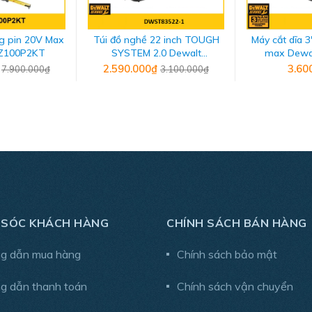
g pin 20V Max
Túi đồ nghề 22 inch TOUGH
Máy cắt dĩa 
CZ100P2KT
SYSTEM 2.0 Dewalt
max Dewa
DWST835221
₫
2.590.000₫
3.60
7.900.000₫
3.100.000₫
 SÓC KHÁCH HÀNG
CHÍNH SÁCH BÁN HÀNG
g dẫn mua hàng
Chính sách bảo mật
g dẫn thanh toán
Chính sách vận chuyển