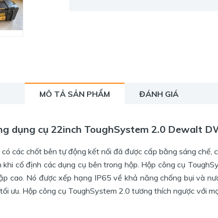
MÔ TẢ SẢN PHẨM
ĐÁNH GIÁ
ng dụng cụ 22inch ToughSystem 2.0 Dewalt 
ó các chốt bên tự động kết nối đã được cấp bằng sáng chế, c
n khi cố định các dụng cụ bên trong hộp. Hộp công cụ ToughS
ập cao. Nó được xếp hạng IP65 về khả năng chống bụi và nước
p tối ưu. Hộp công cụ ToughSystem 2.0 tương thích ngược với