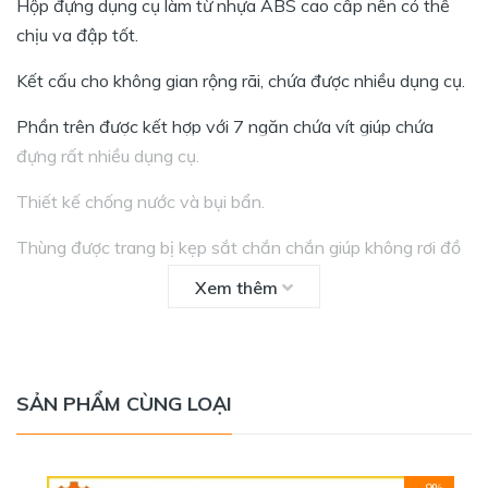
Hộp đựng dụng cụ làm từ nhựa ABS cao cấp nên có thể
chịu va đập tốt.
Kết cấu cho không gian rộng rãi, chứa được nhiều dụng cụ.
Phần trên được kết hợp với 7 ngăn chứa vít giúp chứa
đựng rất nhiều dụng cụ.
Thiết kế chống nước và bụi bẩn.
Thùng được trang bị kẹp sắt chắn chắn giúp không rơi đồ
ở mọi tư thế.
Xem thêm
Ngoài ra còn được trang bị lỗ móc khóa để bảo vệ tài sản
cho người dùng.
SẢN PHẨM CÙNG LOẠI
- 9%