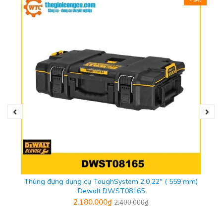
THÔNG SỐ KỸ THUẬT
- Thương hiệu: Dewalt
- Xuất xứ: ISRAEL
Thùng đựng dụng cụ ToughSystem 2.0 22" ( 559 mm)
- Kích thước: 450 x 350 x 320 mm
Dewalt DWST08165
2.180.000₫
2.400.000₫