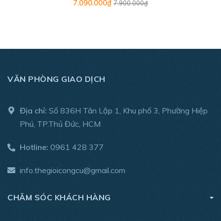
7.090.000₫
7.900.000₫
- Kích thước ống hút: đường kính 32 mm, dài 150mm
- Bình chứa: 7,5 L
- Trọng lượng : 4.2 kg
- Thời hạn bảo hành: 1 năm
VĂN PHÒNG GIAO DỊCH
- Phụ kiện đi kèm : ống mềm , 02 x đầu hút , bộ lọc.
Địa chỉ:
Số 836H Tân Lập 1, Khu phố 3, Phường Hiệp
Phú, TP.Thủ Đức, HCM
Hotline:
0961 428 377
info.thegioicongcu@gmail.com
CHĂM SÓC KHÁCH HÀNG