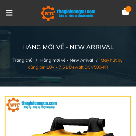
HÀNG MỚI VỀ - NEW ARRIVAL
Trang chủ
/
Hàng mới về - New Arrival
/
Máy hút bụi
dùng pin 18V - 7,5 L Dewalt DCV580-KR