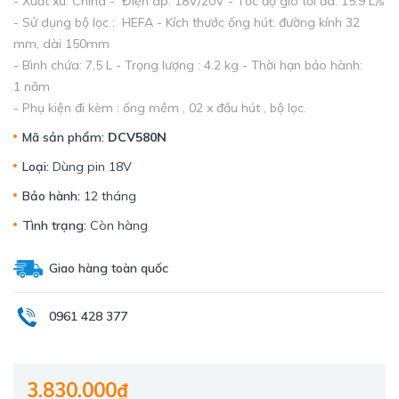
- Xuất xứ: China - Điện áp: 18V/20V - Tốc độ gió tối đa: 15.9 L/s
- Sử dụng bộ lọc : HEFA - Kích thước ống hút: đường kính 32
mm, dài 150mm
- Bình chứa: 7,5 L - Trọng lượng : 4.2 kg - Thời hạn bảo hành:
1 năm
- Phụ kiện đi kèm : ống mềm , 02 x đầu hút , bộ lọc.
Mã sản phẩm:
DCV580N
Loại:
Dùng pin 18V
Bảo hành:
12 tháng
Tình trạng:
Còn hàng
Giao hàng toàn quốc
0961 428 377
3.830.000₫