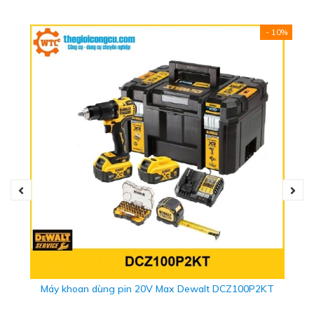
- 10%
THÔNG SỐ KỸ THUẬT
- Thương hiệu: Dewalt
- Xuất xứ: China
- Điện áp: 18V/20V
- Dùng pin : Lithium
- Tốc độ gió tối đa: 15.9 L/s
Máy khoan dùng pin 20V Max Dewalt DCZ100P2KT
- Sử dụng bộ lọc : HEFA