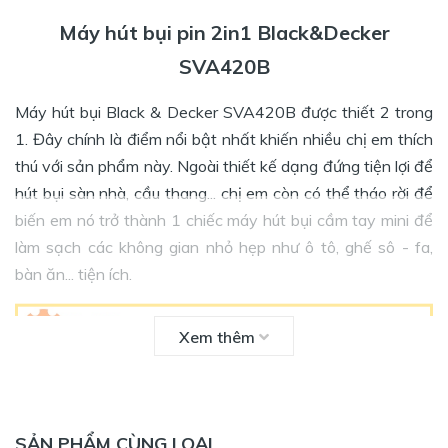
Máy hút bụi pin 2in1 Black&Decker
SVA420B
Máy hút bụi Black & Decker SVA420B được thiết 2 trong
1. Đây chính là điểm nổi bật nhất khiến nhiều chị em thích
thú với sản phẩm này. Ngoài thiết kế dạng đứng tiện lợi để
hút bụi sàn nhà, cầu thang... chị em còn có thể tháo rời để
biến em nó trở thành 1 chiếc máy hút bụi cầm tay mini để
làm sạch các không gian nhỏ hẹp như ô tô, ghế sô - fa,
bàn ăn... tiện ích.
Xem thêm
SẢN PHẨM CÙNG LOẠI