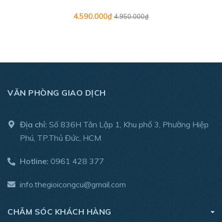
chân máy cung cấp khả năng tiếp cận và thuận tiện hơn.
4.590.000₫
4.950.000₫
VĂN PHÒNG GIAO DỊCH
Địa chỉ:
Số 836H Tân Lập 1, Khu phố 3, Phường Hiệp
Phú, TP.Thủ Đức, HCM
Hotline:
0961 428 377
info.thegioicongcu@gmail.com
CHĂM SÓC KHÁCH HÀNG