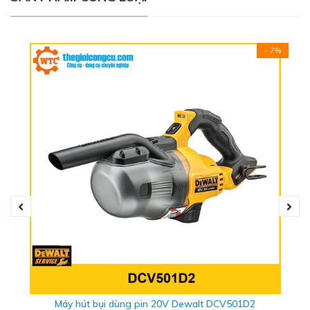
- 7%
Sản phẩm dùng pin nên dễ dàng di chuyển đến những nơi
có diện tích hẹp, hay ở bất cứ ngóc ngách nào trong căn
phòng nhà bạn. Là sản phẩm hữu dụng không thể thiếu
cho gia đình bạn giúp căn nhà luôn sạch sẽ thoáng mát.
Máy có chế độ Intelligent Boost cho phép tăng công suất
hút lên để lấy mảnh vụn triệt để, thiết kế vòi phun hở trên
Máy hút bụi dùng pin 20V Dewalt DCV501D2