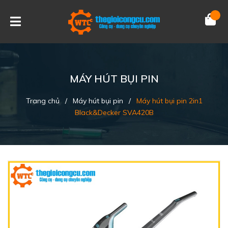
MÁY HÚT BỤI PIN
Trang chủ
/
Máy hút bụi pin
/
Máy hút bụi pin 2in1
Black&Decker SVA420B