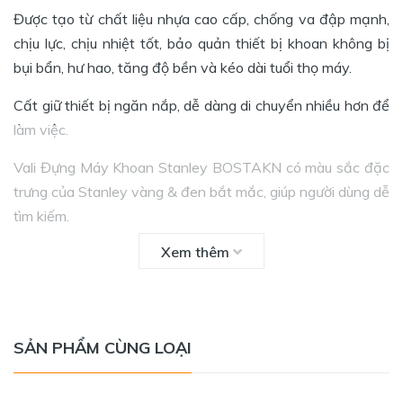
Được tạo từ chất liệu nhựa cao cấp, chống va đập mạnh,
chịu lực, chịu nhiệt tốt, bảo quản thiết bị khoan không bị
bụi bẩn, hư hao, tăng độ bền và kéo dài tuổi thọ máy.
Cất giữ thiết bị ngăn nắp, dễ dàng di chuyển nhiều hơn để
làm việc.
Vali Đựng Máy Khoan Stanley BOSTAKN có màu sắc đặc
trưng của Stanley vàng & đen bắt mắc, giúp người dùng dễ
tìm kiếm.
Xem thêm
THÔNG SỐ KỸ THUẬT
- Thương hiệu: Stanley
- Xuất xứ: China
SẢN PHẨM CÙNG LOẠI
- Kích thước (DxRxC): 33.6 x 27.6 x 7.2 cm