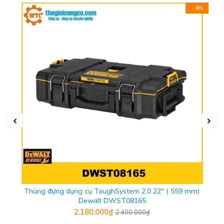
- Chất liệu: Nhựa cao cấp
- 9%
- Khóa: Nhựa
- Trọng lượng: 1 kg
Thùng đựng dụng cụ ToughSystem 2.0 22" ( 559 mm)
Dewalt DWST08165
2.180.000₫
2.400.000₫