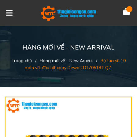
HÀNG MỚI VỀ - NEW ARRIVAL
Trang chủ
/
Hàng mới về - New Arrival
/
Bộ tua vít 10
món với đầu bít xoay Dewalt DT70518T-QZ