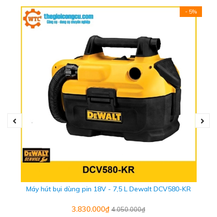
- 5%
Được người dùng ưa thích vì độ chắc tuyệt đối. Cải tiến giá
đỡ đầu bit kết hợp hệ thống khóa vít từ tính gấp 10 lần với
các sản phẩm linh hoạt, dễ sử dụng bao gồm khóa vít
Máy hút bụi dùng pin 18V - 7,5 L Dewalt DCV580-KR
bằng nhôm để sử dụng với các bit xoắn 50mm +, giá đỡ
đầu bit 85mm với khóa có thể tháo rời để sử dụng với các
3.830.000₫
4.050.000₫
bit 25mm. Khả năng giữ, tiếp cận, độ ổn định và khả năng