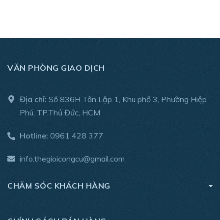
tiếp cận tuyệt vời trong tất cả các ứng dụng vặn vít ngay
cả trường hợp khó khăn nhất.
THÔNG SỐ KỸ THUẬT
- Thương hiệu: Dewalt
VĂN PHÒNG GIAO DỊCH
- Bộ vít bao gồm:
Địa chỉ:
Số 836H Tân Lập 1, Khu phố 3, Phường Hiệp
2 x 25mm PH2
Phú, TP.Thủ Đức, HCM
4 x 25mm PZ2 & PZ3
Hotline:
0961 428 377
2 x 25mm T15 & T30
info.thegioicongcu@gmail.com
1 X 25mm SL6
CHĂM SÓC KHÁCH HÀNG
1 x Giá đỡ đầu bit xoay từ tính