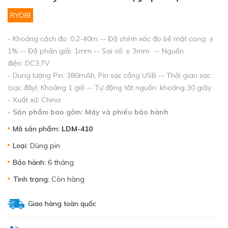
RYOBI
- Khoảng cách đo: 0.2-40m -- Độ chính xác đo bề mặt cong: ±
1% -- Độ phân giải: 1mm -- Sai số: ± 3mm -- Nguồn
điện: DC3.7V
- Dung lượng Pin: 380mAh, Pin sạc cổng USB -- Thời gian sạc
(sạc đầy): Khoảng 1 giờ -- Tự động tắt nguồn: khoảng 30 giây
- Xuất xứ: China
- Sản phẩm bao gồm: Máy và phiếu bảo hành
Mã sản phẩm:
LDM-410
Loại:
Dùng pin
Bảo hành:
6 tháng
Tình trạng:
Còn hàng
Giao hàng toàn quốc