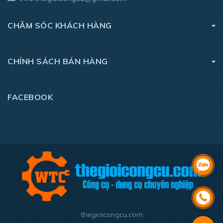
- Thời gian sạc (sạc đầy): Khoảng 1 giờ
CHĂM SÓC KHÁCH HÀNG
- Tự động tắt nguồn: khoảng 30 giây
- Bảo hành chính hãng: 6 tháng
CHÍNH SÁCH BÁN HÀNG
- Sản phẩm bao gồm: Máy và phiếu bảo hành
FACEBOOK
thegioicongcu.com