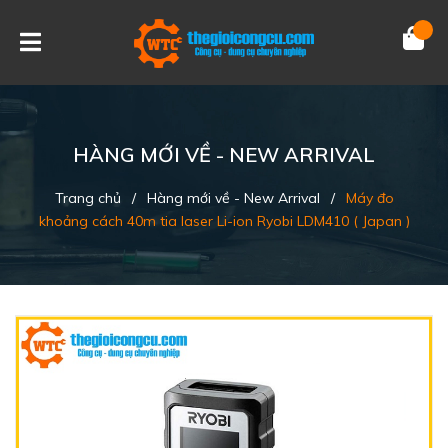
HÀNG MỚI VỀ - NEW ARRIVAL
Trang chủ
/
Hàng mới về - New Arrival
/
Máy đo
khoảng cách 40m tia laser Li-ion Ryobi LDM410 ( Japan )