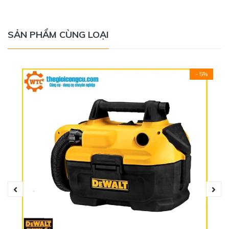
SẢN PHẨM CÙNG LOẠI
- 5%
Cách sử dụng: Bạn chỉ cần đứng yên một chỗ, thao tác
trực tiếp thông qua các phím. Sau đó trỏ tia laser đến vị trí
bạn cần đo kết quả sau vài giây sẽ lập tức được cập nhật
trên màn hình LCD. Ngoài ra máy cũng cho phép lưu trữ