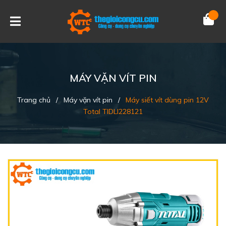
MÁY VẶN VÍT PIN
Trang chủ
/
Máy vặn vít pin
/
Máy siết vít dùng pin 12V
Total TIDLI228121