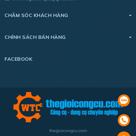
- Kèm 2 mũi Cr-V 50mm
- Sản phẩm được đóng gói trong túi vải bạt
CHĂM SÓC KHÁCH HÀNG
- Bảo hành chính hãng: 6 tháng
CHÍNH SÁCH BÁN HÀNG
FACEBOOK
thegioicongcu.com