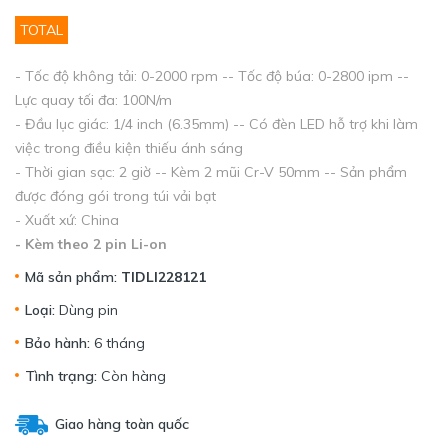
TOTAL
- Tốc độ không tải: 0-2000 rpm -- Tốc độ búa: 0-2800 ipm --
Lực quay tối đa: 100N/m
- Đầu lục giác: 1/4 inch (6.35mm) -- Có đèn LED hỗ trợ khi làm
việc trong điều kiện thiếu ánh sáng
- Thời gian sạc: 2 giờ -- Kèm 2 mũi Cr-V 50mm -- Sản phẩm
được đóng gói trong túi vải bạt
- Xuất xứ: China
- Kèm theo 2 pin Li-on
Mã sản phẩm:
TIDLI228121
Loại:
Dùng pin
Bảo hành:
6 tháng
Tình trạng:
Còn hàng
Giao hàng toàn quốc