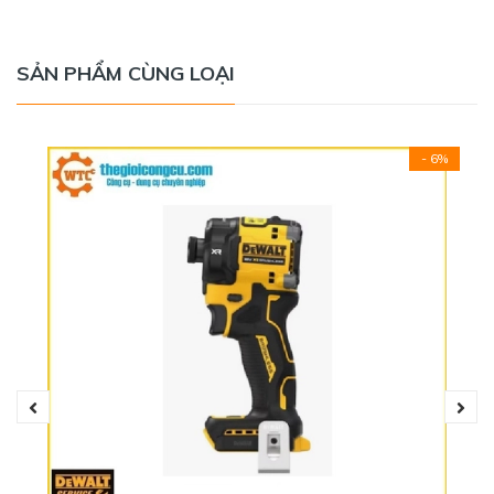
SẢN PHẨM CÙNG LOẠI
- 6%
THÔNG SỐ KỸ THUẬT
- Thương hiệu: Total