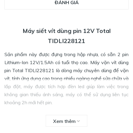
ĐÁNH GIÁ
Máy siết vít dùng pin 12V Total
TIDLI228121
Sản phẩm này được đựng trong hộp nhựa, có sẵn 2 pin
Lithium-Ion 12V/1.5Ah có tuổi thọ cao. Máy vặn vít dùng
pin Total TIDLI228121 là dòng máy chuyên dùng để vặn
vít, tính ứng dụng cao trong nhiều ngàng nghề sửa chữa và
lắp đặt, máy được tích hợp đèn led giúp làm việc trong
không gian thiếu ánh sáng, máy có thể sử dụng liên tục
khoảng 2h mới hết pin.
Xem thêm