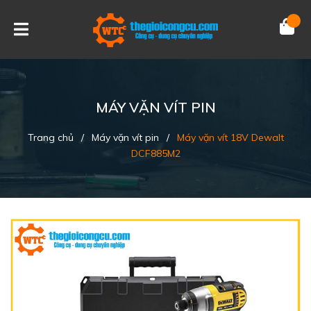
MÁY VẶN VÍT PIN
Trang chủ
/
Máy vặn vít pin
/
Máy vặn vít 18V Dewalt
DCF885M2