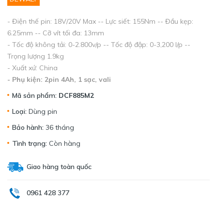
- Điện thế pin: 18V/20V Max -- Lực siết: 155Nm -- Đầu kẹp:
6.25mm -- Cỡ vít tối đa: 13mm
- Tốc độ không tải: 0-2.800v/p -- Tốc độ đập: 0-3,200 I/p --
Trọng lượng 1.9kg
- Xuất xứ: China
- Phụ kiện: 2pin 4Ah, 1 sạc, vali
Mã sản phẩm:
DCF885M2
Loại:
Dùng pin
Bảo hành:
36 tháng
Tình trạng:
Còn hàng
Giao hàng toàn quốc
0961 428 377