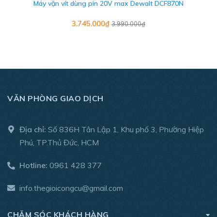
Máy vặn vít dùng pin 20V max Dewalt DCF870N
- Phụ kiện: 2pin 4Ah, 1 sạc, vali
3.745.000₫
3.990.000₫
- Bảo hành: thân máy 3 năm; pin và sạc 1 năm
VĂN PHÒNG GIAO DỊCH
Địa chỉ:
Số 836H Tân Lập 1, Khu phố 3, Phường Hiệp
Phú, TP.Thủ Đức, HCM
Hotline:
0961 428 377
info.thegioicongcu@gmail.com
CHĂM SÓC KHÁCH HÀNG