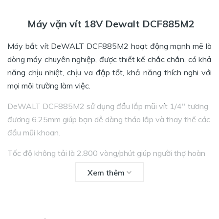
Máy vặn vít 18V Dewalt DCF885M2
Máy bắt vít DeWALT DCF885M2 hoạt động mạnh mẽ là
dòng máy chuyên nghiệp, được thiết kế chắc chắn, có khả
năng chịu nhiệt, chịu va đập tốt, khả năng thích nghi với
mọi môi trường làm việc.
DeWALT DCF885M2 sử dụng đầu lắp mũi vít 1/4'' tương
đương 6.25mm giúp bạn dễ dàng tháo lắp và thay thế các
đầu mũi khoan.
Tốc độ không tải là 2.800 vòng/phút giúp người thợ hoàn
thành công việc nhanh chóng. Lực siết 155N.m giúp đinh
Xem thêm
ốc được cố định chắc chắn hơn.
Thân máy vặn bu lông DeWALT được thiết kế đèn chiếu
sáng giúp bạn làm việc tại những khu vực thiếu ánh sáng