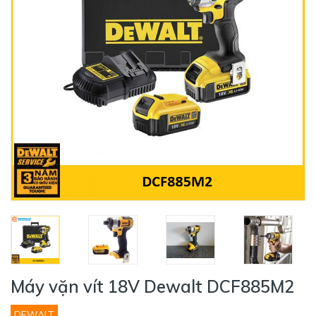
Máy vặn vít 18V Dewalt DCF885M2
DEWALT